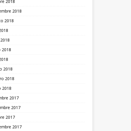
bre 2018
iembre 2018
to 2018
 2018
 2018
 2018
 2018
o 2018
ro 2018
o 2018
embre 2017
embre 2017
bre 2017
iembre 2017