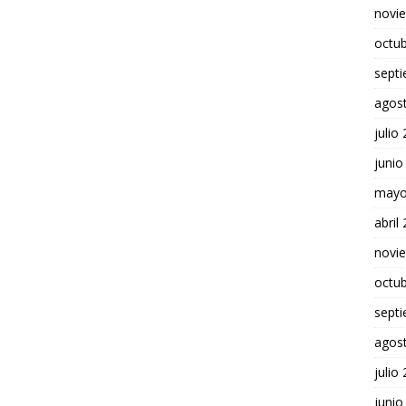
novi
octu
sept
agos
julio
junio
mayo
abril
novi
octu
sept
agos
julio
junio