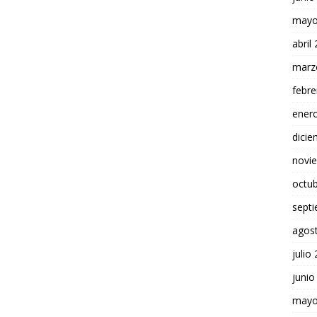
mayo
abril
marz
febre
ener
dici
novi
octu
sept
agos
julio
junio
mayo