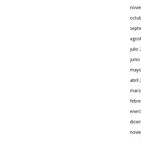
novi
octu
sept
agos
julio
junio
mayo
abril
marz
febre
ener
dici
novi