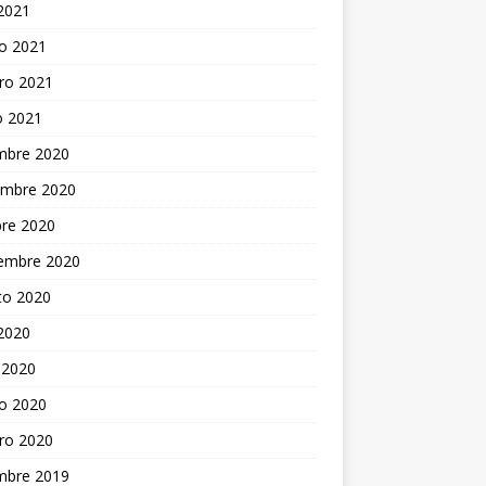
 2021
o 2021
ro 2021
o 2021
embre 2020
embre 2020
bre 2020
iembre 2020
to 2020
 2020
 2020
o 2020
ro 2020
embre 2019