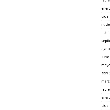
febre
ener
dici
novi
octu
sept
agos
junio
mayo
abril
marz
febre
ener
dici