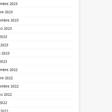
embre 2023
bre 2023
iembre 2023
to 2023
 2023
 2023
 2023
 2023
embre 2022
bre 2022
iembre 2022
to 2022
 2022
 2022