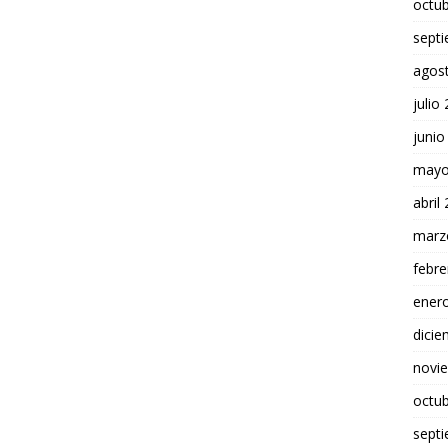
octu
sept
agos
julio
junio
mayo
abril
marz
febre
ener
dici
novi
octu
sept