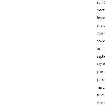
abril
marz
febre
ener
dici
novi
octu
sept
agos
julio
junio
marz
febre
dici