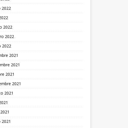
 2022
 2022
o 2022
ro 2022
o 2022
embre 2021
embre 2021
bre 2021
iembre 2021
to 2021
 2021
 2021
 2021