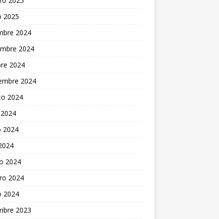
ro 2025
o 2025
embre 2024
embre 2024
bre 2024
iembre 2024
to 2024
 2024
 2024
 2024
o 2024
ro 2024
o 2024
embre 2023