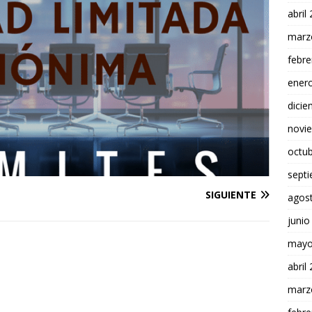
abril
marz
febre
ener
dici
novi
octu
sept
SIGUIENTE
agos
junio
mayo
abril
marz