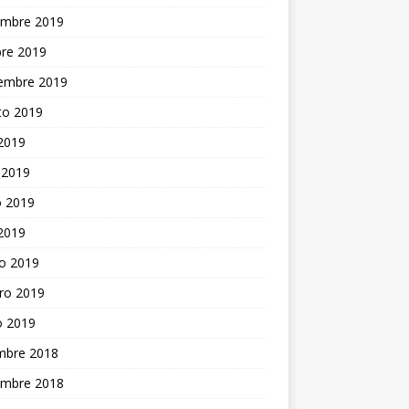
embre 2019
bre 2019
iembre 2019
to 2019
 2019
 2019
 2019
 2019
o 2019
ro 2019
o 2019
embre 2018
embre 2018