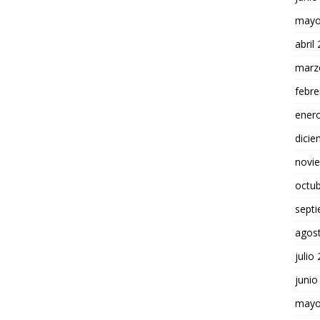
mayo
abril
marz
febre
ener
dici
novi
octu
sept
agos
julio
junio
mayo