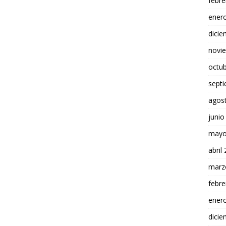
febre
ener
dici
novi
octu
sept
agos
junio
mayo
abril
marz
febre
ener
dici