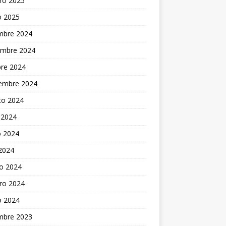
ro 2025
o 2025
embre 2024
embre 2024
bre 2024
iembre 2024
to 2024
 2024
 2024
 2024
o 2024
ro 2024
o 2024
embre 2023