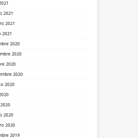
 2021
o 2021
ro 2021
o 2021
embre 2020
embre 2020
bre 2020
iembre 2020
to 2020
 2020
 2020
o 2020
ro 2020
embre 2019