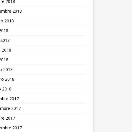
bre 2018
iembre 2018
to 2018
 2018
 2018
 2018
 2018
o 2018
ro 2018
o 2018
embre 2017
embre 2017
bre 2017
iembre 2017