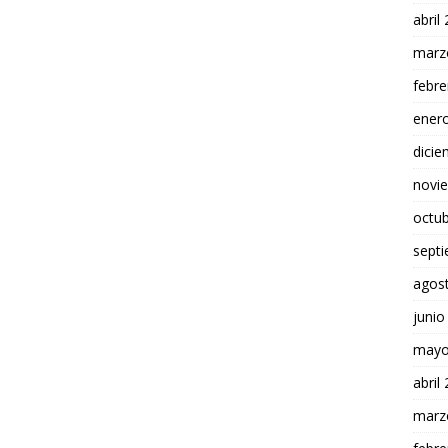
abril
marz
febre
ener
dici
novi
octu
sept
agos
junio
mayo
abril
marz