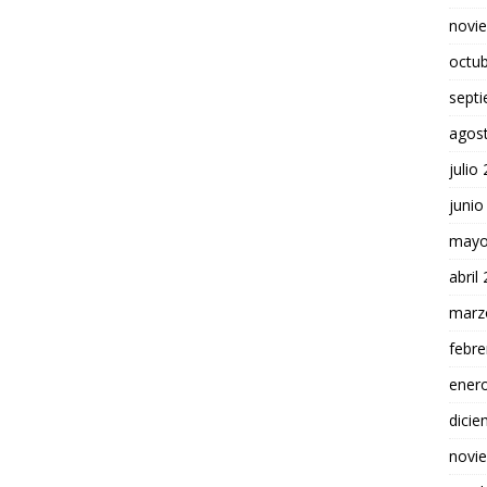
novi
octu
sept
agos
julio
junio
mayo
abril
marz
febre
ener
dici
novi