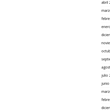
abril
marz
febre
ener
dici
novi
octu
sept
agos
julio
junio
marz
febre
dici