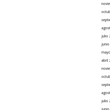
novi
octu
sept
agos
julio
junio
mayo
abril
novi
octu
sept
agos
julio
junio