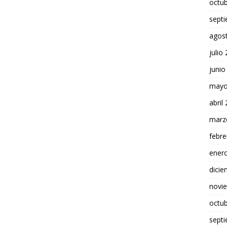
octu
sept
agos
julio
junio
mayo
abril
marz
febre
ener
dici
novi
octu
sept