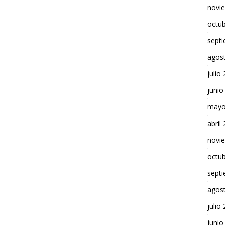
novi
octu
sept
agos
julio
junio
mayo
abril
novi
octu
sept
agos
julio
junio