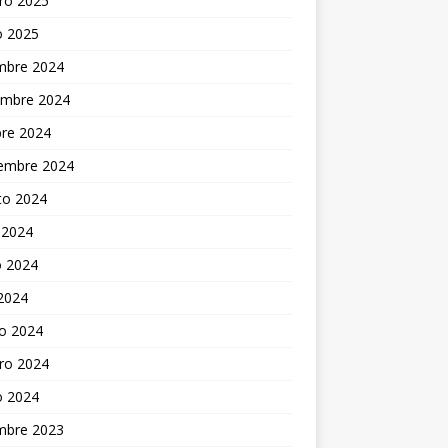
ro 2025
o 2025
embre 2024
embre 2024
bre 2024
iembre 2024
to 2024
 2024
 2024
 2024
o 2024
ro 2024
o 2024
embre 2023