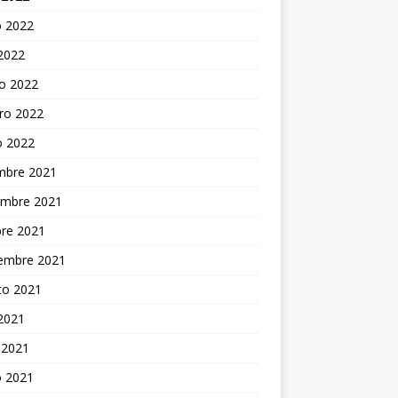
 2022
 2022
o 2022
ro 2022
o 2022
embre 2021
embre 2021
bre 2021
iembre 2021
to 2021
 2021
 2021
 2021