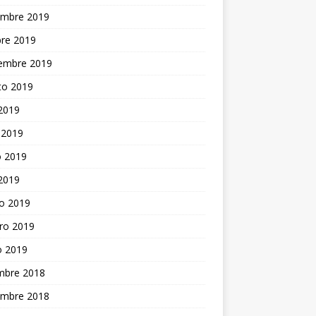
embre 2019
bre 2019
iembre 2019
to 2019
 2019
 2019
 2019
 2019
o 2019
ro 2019
o 2019
embre 2018
embre 2018