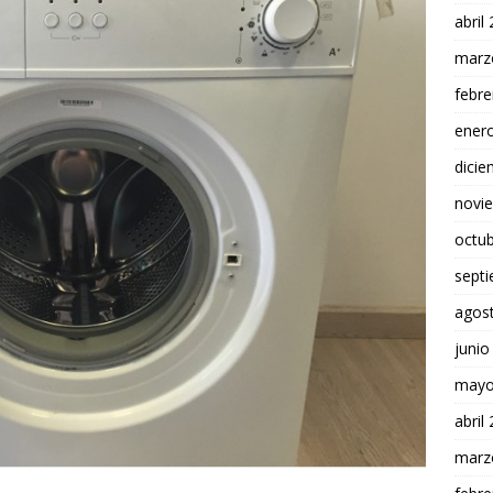
abril
marz
febre
ener
dici
novi
octu
sept
agos
junio
mayo
abril
marz