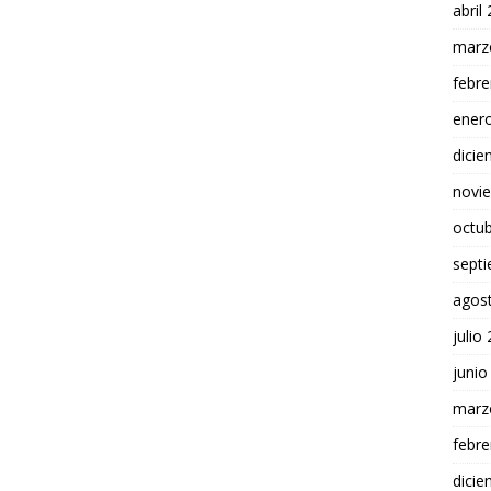
abril
marz
febre
ener
dici
novi
octu
sept
agos
julio
junio
marz
febre
dici