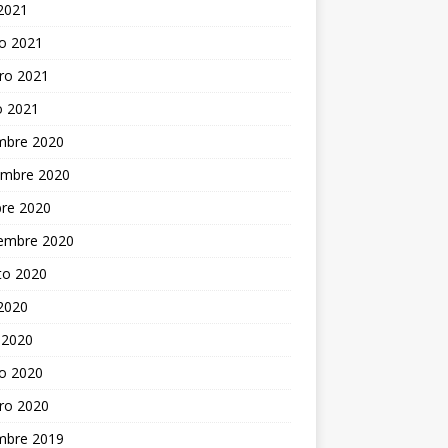
 2021
o 2021
ro 2021
o 2021
embre 2020
embre 2020
bre 2020
iembre 2020
to 2020
 2020
 2020
o 2020
ro 2020
embre 2019