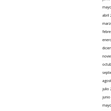
mayo
abril
marz
febre
ener
dici
novi
octu
sept
agos
julio
junio
mayo