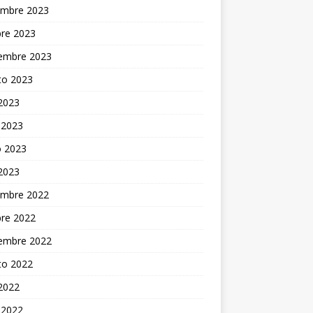
embre 2023
bre 2023
iembre 2023
to 2023
 2023
 2023
 2023
 2023
embre 2022
bre 2022
iembre 2022
to 2022
 2022
 2022