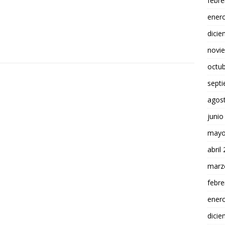
febre
ener
dici
novi
octu
sept
agos
junio
mayo
abril
marz
febre
ener
dici