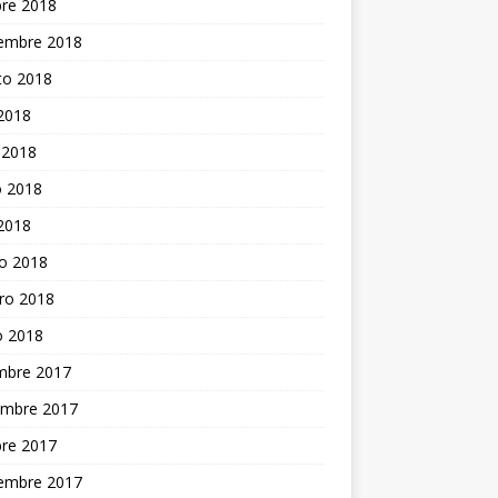
bre 2018
iembre 2018
to 2018
 2018
 2018
 2018
 2018
o 2018
ro 2018
o 2018
embre 2017
embre 2017
bre 2017
iembre 2017