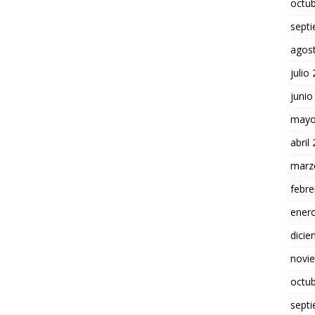
octu
sept
agos
julio
junio
mayo
abril
marz
febre
ener
dici
novi
octu
sept