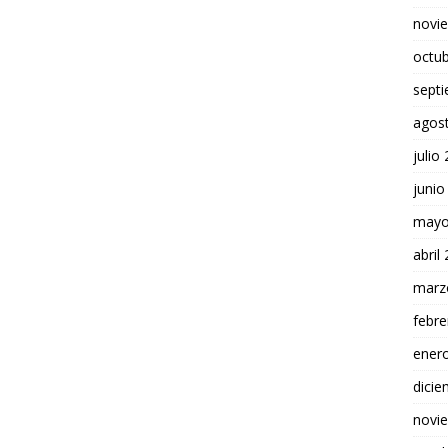
novi
octu
sept
agos
julio
junio
mayo
abril
marz
febre
ener
dici
novi