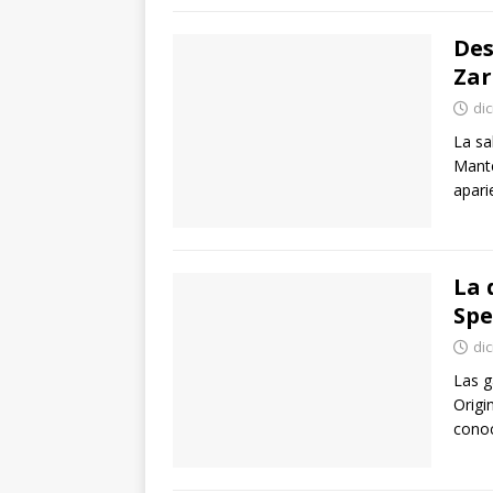
Des
Zar
di
La sa
Mante
apari
La 
Spe
di
Las g
Origi
conoc