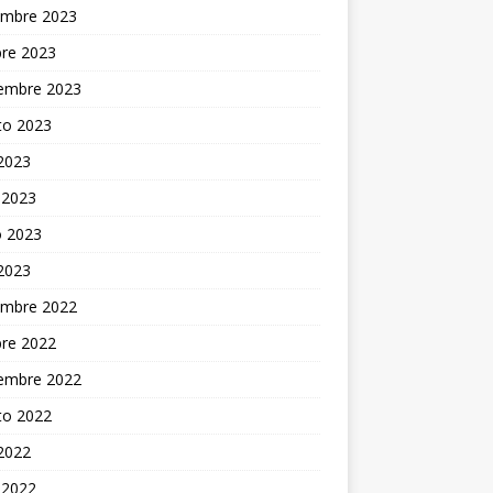
embre 2023
bre 2023
iembre 2023
to 2023
 2023
 2023
 2023
 2023
embre 2022
bre 2022
iembre 2022
to 2022
 2022
 2022