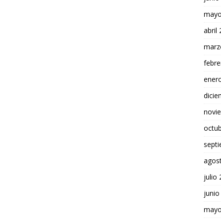
mayo
abril
marz
febre
ener
dici
novi
octu
sept
agos
julio
junio
mayo