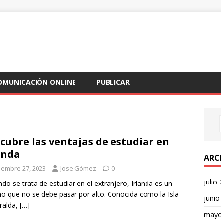
COMUNICACIÓN ONLINE
PUBLICAR
cubre las ventajas de estudiar en
anda
ARC
ciembre 27, 2023
Jose Gómez
0
julio
o se trata de estudiar en el extranjero, Irlanda es un
no que no se debe pasar por alto. Conocida como la Isla
junio
ralda,
[…]
mayo