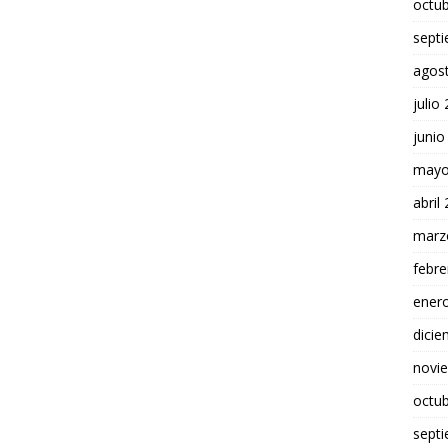
octu
sept
agos
julio
junio
mayo
abril
marz
febre
ener
dici
novi
octu
sept