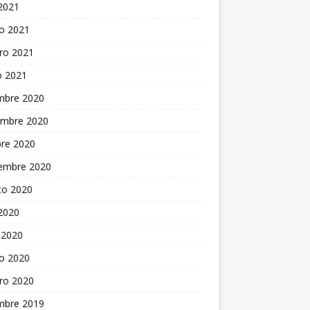
 2021
o 2021
ro 2021
o 2021
embre 2020
embre 2020
bre 2020
iembre 2020
to 2020
 2020
 2020
o 2020
ro 2020
embre 2019