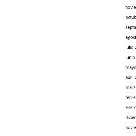
novi
octu
sept
agos
julio
junio
mayo
abril
marz
febre
ener
dici
novi