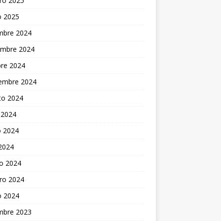
ro 2025
o 2025
embre 2024
embre 2024
bre 2024
iembre 2024
to 2024
 2024
 2024
 2024
o 2024
ro 2024
o 2024
embre 2023