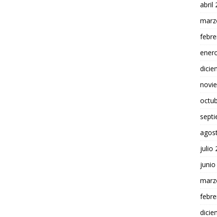
abril
marz
febre
ener
dici
novi
octu
sept
agos
julio
junio
marz
febre
dici