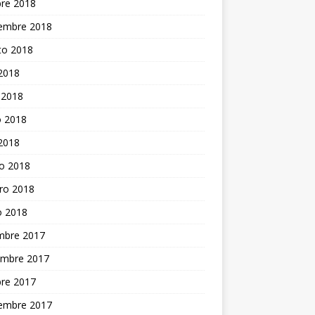
bre 2018
iembre 2018
to 2018
 2018
 2018
 2018
 2018
o 2018
ro 2018
o 2018
embre 2017
embre 2017
bre 2017
iembre 2017