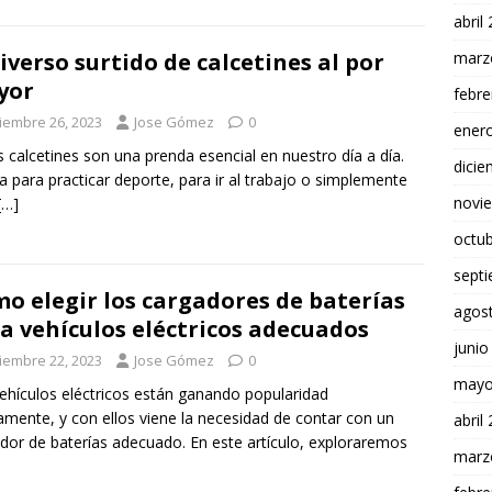
abril
marz
diverso surtido de calcetines al por
yor
febre
ciembre 26, 2023
Jose Gómez
0
ener
alcetines son una prenda esencial en nuestro día a día.
dici
a para practicar deporte, para ir al trabajo o simplemente
novi
[…]
octu
sept
o elegir los cargadores de baterías
agos
a vehículos eléctricos adecuados
junio
ciembre 22, 2023
Jose Gómez
0
mayo
ehículos eléctricos están ganando popularidad
amente, y con ellos viene la necesidad de contar con un
abril
dor de baterías adecuado. En este artículo, exploraremos
marz