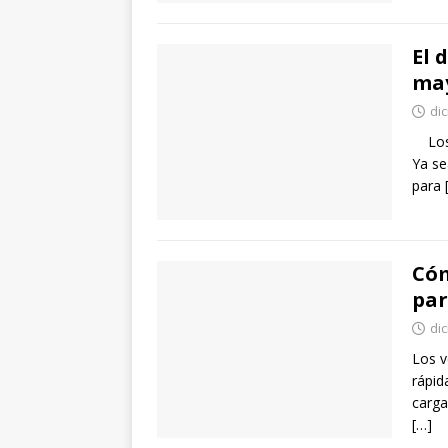
El 
ma
di
Los c
Ya se
para
Cóm
par
di
Los v
rápid
carga
[…]