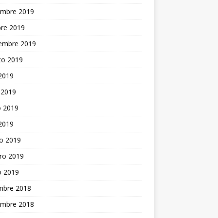
embre 2019
bre 2019
iembre 2019
to 2019
 2019
 2019
 2019
 2019
o 2019
ro 2019
o 2019
embre 2018
embre 2018