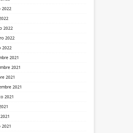
 2022
 2022
o 2022
ro 2022
o 2022
embre 2021
embre 2021
bre 2021
iembre 2021
to 2021
 2021
 2021
 2021