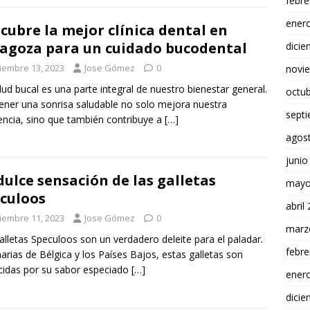
febre
ener
cubre la mejor clínica dental en
agoza para un cuidado bucodental
dici
ciembre 13, 2023
Jose Gómez
0
novi
lud bucal es una parte integral de nuestro bienestar general.
octu
ner una sonrisa saludable no solo mejora nuestra
sept
encia, sino que también contribuye a
[…]
agos
junio
dulce sensación de las galletas
mayo
culoos
abril
ciembre 11, 2023
Jose Gómez
0
marz
alletas Speculoos son un verdadero deleite para el paladar.
febre
narias de Bélgica y los Países Bajos, estas galletas son
idas por su sabor especiado
[…]
ener
dici