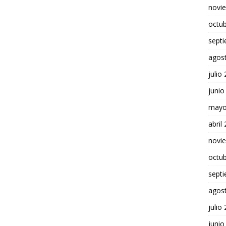
novi
octu
sept
agos
julio
junio
mayo
abril
novi
octu
sept
agos
julio
junio