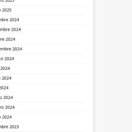
ro 2025
o 2025
embre 2024
embre 2024
bre 2024
iembre 2024
to 2024
 2024
 2024
 2024
o 2024
ro 2024
o 2024
embre 2023