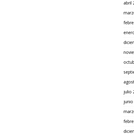
abril
marz
febre
ener
dici
novi
octu
sept
agos
julio
junio
marz
febre
dici