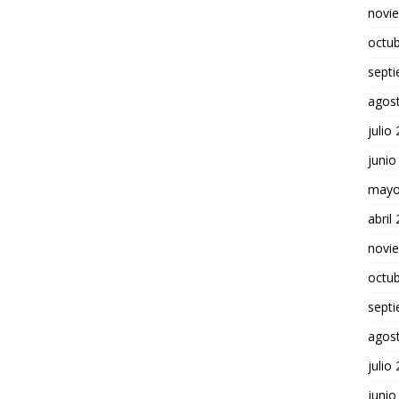
novi
octu
sept
agos
julio
junio
mayo
abril
novi
octu
sept
agos
julio
junio