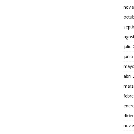
novi
octu
sept
agos
julio
junio
mayo
abril
marz
febre
ener
dici
novi