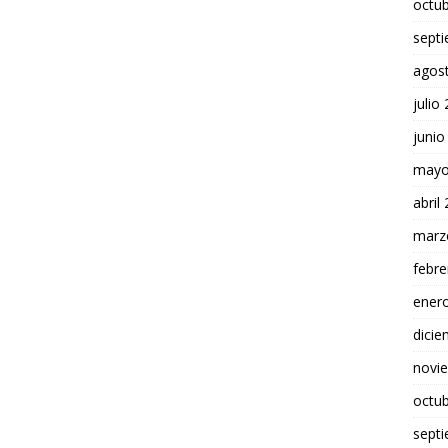
octu
sept
agos
julio
junio
mayo
abril
marz
febre
ener
dici
novi
octu
sept