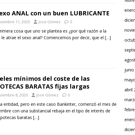
febre
ener
sexo ANAL con un buen LUBRICANTE
dici
viembre 11, 2020
Jose Gómez
0
novi
imera cosa que uno se plantea es ¿por qué razón a la
 le atrae el sexo anal? Comencemos por decir, que el
[…]
octu
sept
agos
junio
eles mínimos del coste de las
mayo
OTECAS BARATAS fijas largas
abril
viembre 8, 2020
Jose Gómez
0
marz
a entidad, pero en este caso Bankinter, comenzó el mes de
febre
embre con una substancial rebaja en el tipo de interés de
ipotecas baratas
[…]
ener
dici