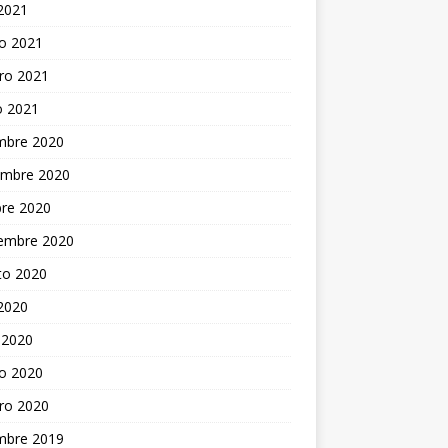
 2021
o 2021
ro 2021
o 2021
embre 2020
embre 2020
bre 2020
iembre 2020
to 2020
 2020
 2020
o 2020
ro 2020
embre 2019