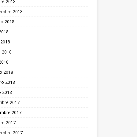
bre 2018
iembre 2018
to 2018
 2018
 2018
 2018
 2018
o 2018
ro 2018
o 2018
embre 2017
embre 2017
bre 2017
iembre 2017