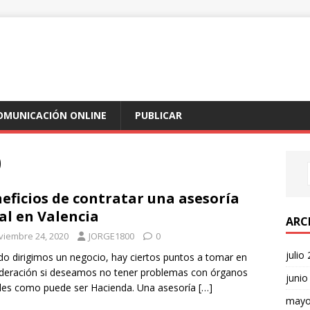
COMUNICACIÓN ONLINE
PUBLICAR
0
eficios de contratar una asesoría
cal en Valencia
ARC
viembre 24, 2020
JORGE1800
0
julio
o dirigimos un negocio, hay ciertos puntos a tomar en
deración si deseamos no tener problemas con órganos
junio
ales como puede ser Hacienda. Una asesoría
[…]
mayo