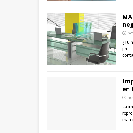
MAM
neg
no
¿Tu n
preci
conta
Imp
en 
no
La im
repro
mater