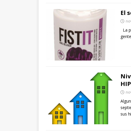
El 
no
La pr
gente
Niv
HIP
no
Algun
septi
sus h