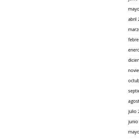
mayo
abril
marz
febre
ener
dici
novi
octu
sept
agos
julio
junio
mayo