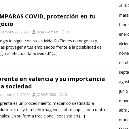
abril
marz
PARAS COVID, protección en tu
ocio
febre
viembre 22, 2020
Jose Gómez
0
ener
egocio sigue con su actividad? ¿Tienes un negocio y
dici
sas proyeger a tus empleados frente a la posibilidad de
novi
gio al efectuar la actividad?
[…]
octu
sept
renta en valencia y su importancia
agos
la sociedad
junio
viembre 12, 2020
JORGE1800
0
mayo
prenta es un procedimiento mecánico destinado a
ducir textos y también imágenes sobre papel, lona u otros
abril
iales. En su forma tradicional, consiste en
[…]
marz