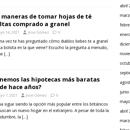
abril
marz
 maneras de tomar hojas de té
ltas comprado a granel
febre
yo 14, 2021
Jose Gómez
0
ener
na vez te has preguntado cómo diablos bebes te a granel
dici
sa bolsita en la que viene? Escucho la pregunta a menudo,
novi
ue
[…]
octu
sept
nemos las hipotecas más baratas
agos
de hace años?
junio
yo 7, 2021
Jose Gómez
0
mayo
a sigue siendo la opción más popular entre los británicos
uscan un nuevo hogar en el extranjero. A pesar de toda la
abril
tidumbre, la
[…]
marz