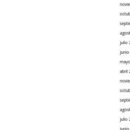
novi
octu
sept
agos
julio
junio
mayo
abril
novi
octu
sept
agos
julio
junio