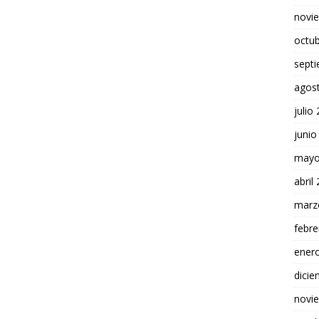
novi
octu
sept
agos
julio
junio
mayo
abril
marz
febre
ener
dici
novi