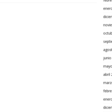
febre
ener
dici
novi
octu
sept
agos
junio
mayo
abril
marz
febre
ener
dici