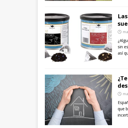
Las
sue
ma
¿Algu
sin e
así q
¿Te
des
ma
Españ
que b
incer