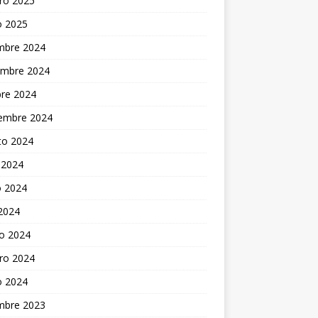
ro 2025
o 2025
embre 2024
embre 2024
bre 2024
iembre 2024
to 2024
 2024
 2024
 2024
o 2024
ro 2024
o 2024
embre 2023