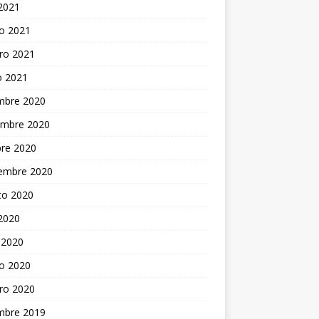
 2021
o 2021
ro 2021
o 2021
embre 2020
embre 2020
bre 2020
iembre 2020
to 2020
 2020
 2020
o 2020
ro 2020
embre 2019