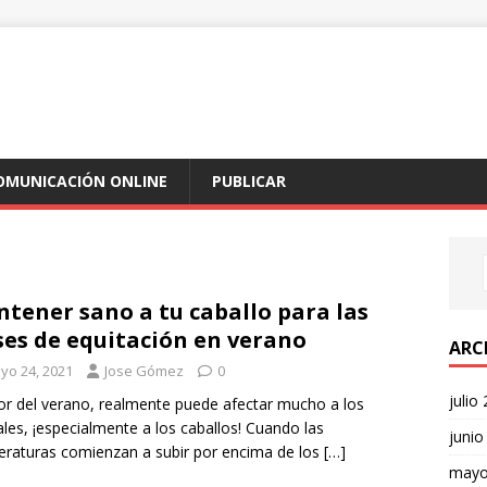
COMUNICACIÓN ONLINE
PUBLICAR
tener sano a tu caballo para las
ses de equitación en verano
ARC
yo 24, 2021
Jose Gómez
0
julio
lor del verano, realmente puede afectar mucho a los
les, ¡especialmente a los caballos! Cuando las
junio
raturas comienzan a subir por encima de los
[…]
mayo