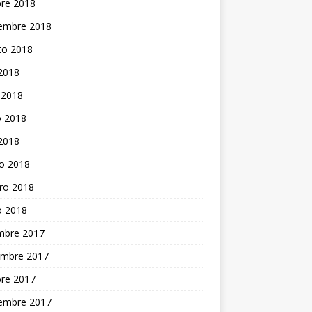
bre 2018
iembre 2018
to 2018
 2018
 2018
 2018
 2018
o 2018
ro 2018
o 2018
embre 2017
embre 2017
bre 2017
iembre 2017