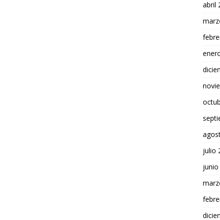
abril
marz
febre
ener
dici
novi
octu
sept
agos
julio
junio
marz
febre
dici