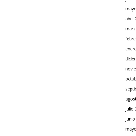
mayo
abril
marz
febre
ener
dici
novi
octu
sept
agos
julio
junio
mayo