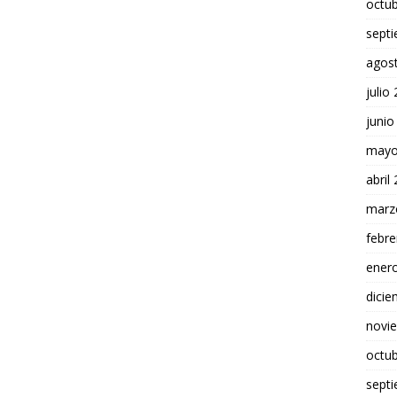
octu
sept
agos
julio
junio
mayo
abril
marz
febre
ener
dici
novi
octu
sept