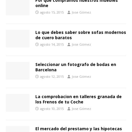
Por que compramos nuestros muebles
online
agosto 15, 2015
Jose Gómez
Lo que debes saber sobre sofas modernos
de cuero baratos
agosto 14, 2015
Jose Gómez
Seleccionar un fotografo de bodas en
Barcelona
agosto 12, 2015
Jose Gómez
La comprobacion en talleres granada de
los Frenos de tu Coche
agosto 10, 2015
Jose Gómez
El mercado del prestamo y las hipotecas