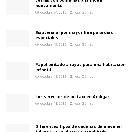
Letras con bombillas a la moda
nuevamente
octubre 24, 2016
Jose Gómez
Bisuteria al por mayor fina para dias
especiales
octubre 19, 2016
Jose Gómez
Papel pintado a rayas para una habitacion
infantil
octubre 16, 2016
Jose Gómez
Los servicios de un taxi en Andujar
octubre 11, 2016
Jose Gómez
Diferentes tipos de cadenas de nieve en
talleres granada para tu vehiculo