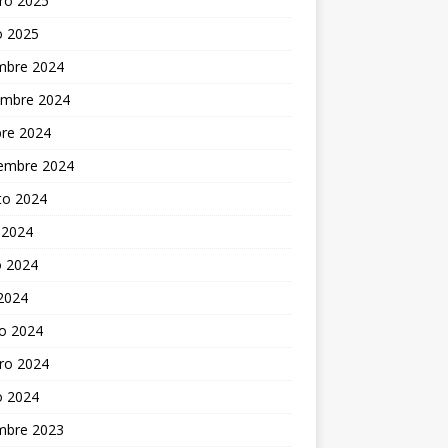
ro 2025
o 2025
embre 2024
embre 2024
bre 2024
iembre 2024
to 2024
 2024
 2024
 2024
o 2024
ro 2024
o 2024
embre 2023