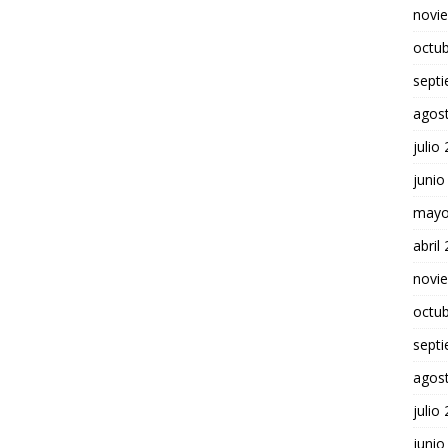
novi
octu
sept
agos
julio
junio
mayo
abril
novi
octu
sept
agos
julio
junio