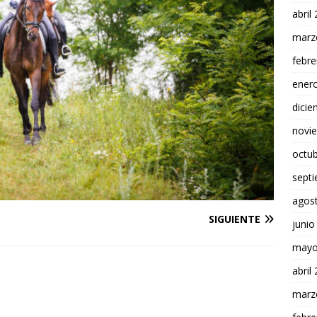
abril
marz
febre
ener
dici
novi
octu
sept
agos
SIGUIENTE
junio
mayo
abril
marz