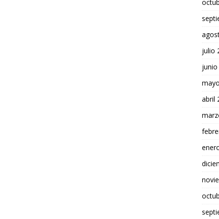
octu
sept
agos
julio
junio
mayo
abril
marz
febre
ener
dici
novi
octu
sept