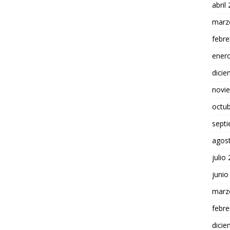
abril
marz
febre
ener
dici
novi
octu
sept
agos
julio
junio
marz
febre
dici