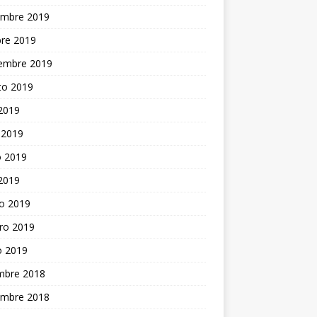
embre 2019
bre 2019
iembre 2019
to 2019
 2019
 2019
 2019
 2019
o 2019
ro 2019
o 2019
embre 2018
embre 2018