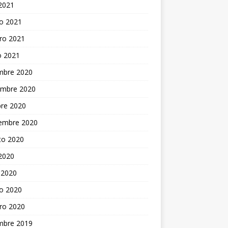
 2021
o 2021
ro 2021
o 2021
embre 2020
embre 2020
bre 2020
iembre 2020
to 2020
 2020
 2020
o 2020
ro 2020
embre 2019