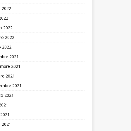
 2022
 2022
o 2022
ro 2022
o 2022
embre 2021
embre 2021
bre 2021
iembre 2021
to 2021
 2021
 2021
 2021