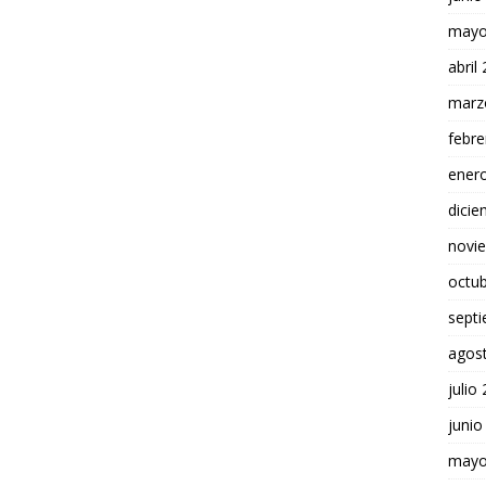
mayo
abril
marz
febre
ener
dici
novi
octu
sept
agos
julio
junio
mayo