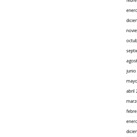
febre
ener
dici
novi
octu
sept
agos
junio
mayo
abril
marz
febre
ener
dici