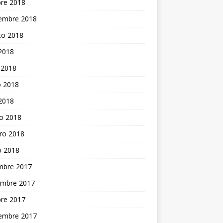
bre 2018
iembre 2018
to 2018
 2018
 2018
 2018
 2018
o 2018
ro 2018
o 2018
embre 2017
embre 2017
bre 2017
iembre 2017