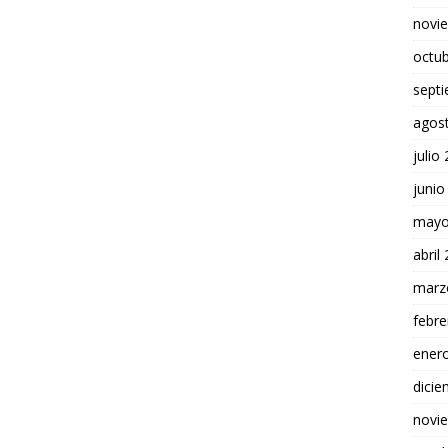
novi
octu
sept
agos
julio
junio
mayo
abril
marz
febre
ener
dici
novi