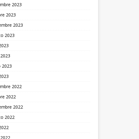
embre 2023
bre 2023
iembre 2023
to 2023
 2023
 2023
 2023
 2023
embre 2022
bre 2022
iembre 2022
to 2022
 2022
 2022