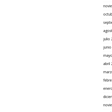
novi
octu
sept
agos
julio
junio
mayo
abril
marz
febre
ener
dici
novi