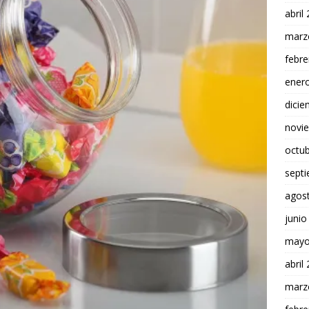
abril
marz
febre
ener
dici
novi
octu
sept
agos
junio
mayo
abril
marz