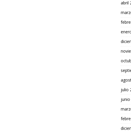
abril
marz
febre
ener
dici
novi
octu
sept
agos
julio
junio
marz
febre
dici