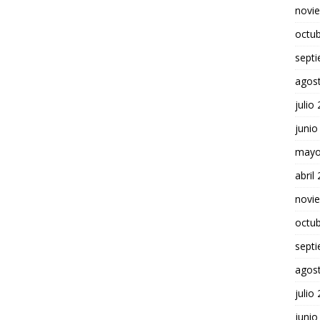
novi
octu
sept
agos
julio
junio
mayo
abril
novi
octu
sept
agos
julio
junio