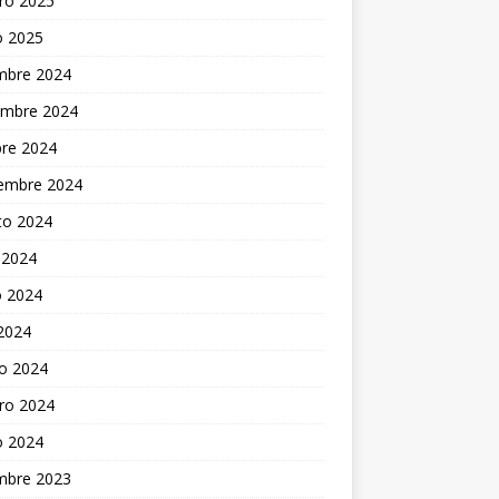
ro 2025
o 2025
embre 2024
embre 2024
bre 2024
iembre 2024
to 2024
 2024
 2024
 2024
o 2024
ro 2024
o 2024
embre 2023