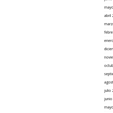
mayo
abril
marz
febre
ener
dici
novi
octu
sept
agos
julio
junio
mayo