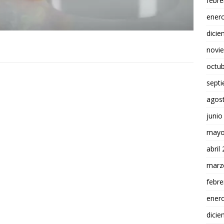
febre
ener
dici
novi
octu
sept
agos
junio
mayo
abril
marz
febre
ener
dici