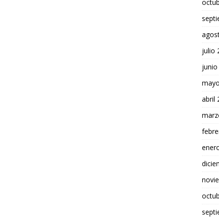
octu
sept
agos
julio
junio
mayo
abril
marz
febre
ener
dici
novi
octu
sept