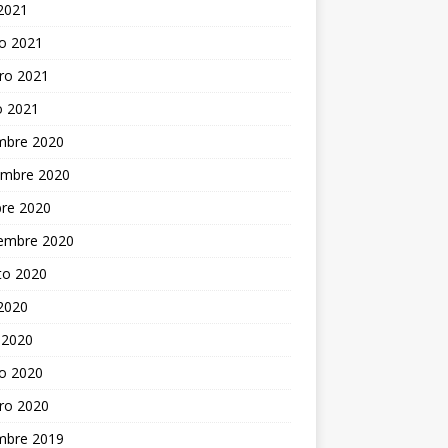
 2021
o 2021
ro 2021
o 2021
embre 2020
embre 2020
bre 2020
iembre 2020
to 2020
 2020
 2020
o 2020
ro 2020
embre 2019