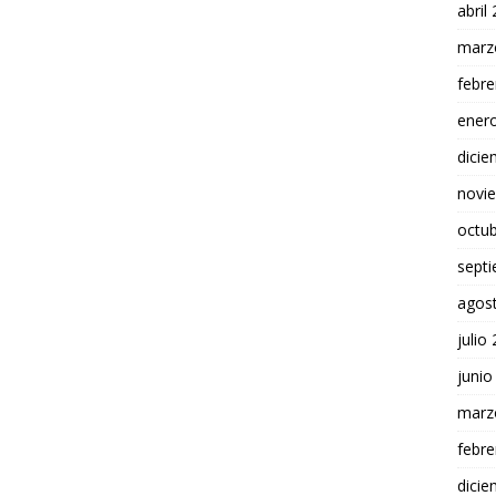
abril
marz
febre
ener
dici
novi
octu
sept
agos
julio
junio
marz
febre
dici