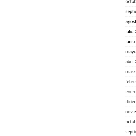
octu
sept
agos
julio
junio
mayo
abril
marz
febre
ener
dici
novi
octu
sept