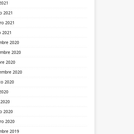
 2021
o 2021
ro 2021
o 2021
embre 2020
embre 2020
bre 2020
iembre 2020
to 2020
 2020
 2020
o 2020
ro 2020
embre 2019