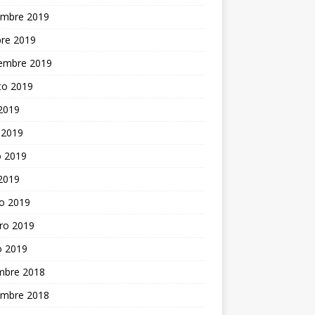
embre 2019
bre 2019
iembre 2019
to 2019
 2019
 2019
 2019
 2019
o 2019
ro 2019
o 2019
embre 2018
embre 2018