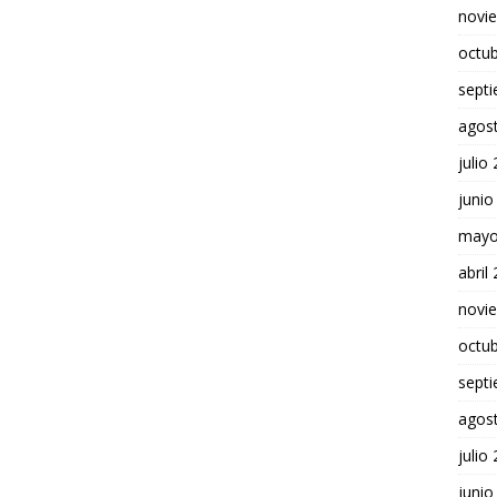
novi
octu
sept
agos
julio
junio
mayo
abril
novi
octu
sept
agos
julio
junio