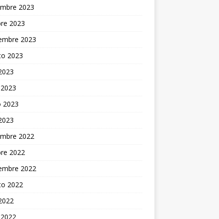
embre 2023
bre 2023
iembre 2023
to 2023
 2023
 2023
 2023
 2023
embre 2022
bre 2022
iembre 2022
to 2022
 2022
 2022