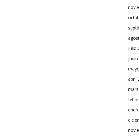
novi
octu
sept
agos
julio
junio
mayo
abril
marz
febre
ener
dici
novi