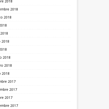
bre 2018
iembre 2018
to 2018
 2018
 2018
 2018
 2018
o 2018
ro 2018
o 2018
embre 2017
embre 2017
bre 2017
iembre 2017