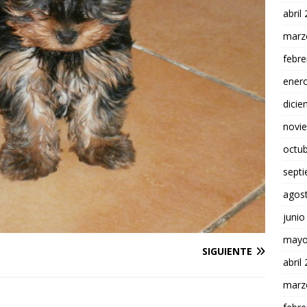
abril
marz
febre
ener
dici
novi
octu
sept
agos
junio
mayo
SIGUIENTE
abril
marz