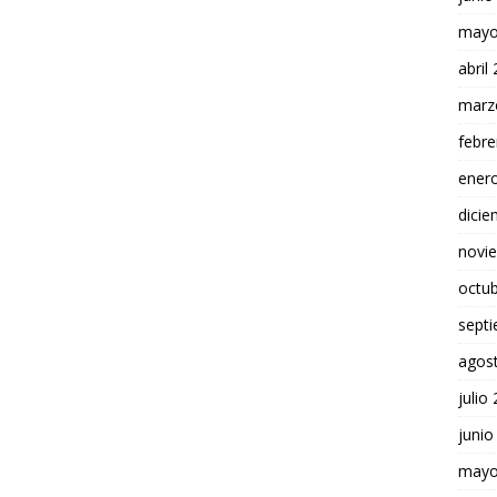
mayo
abril
marz
febre
ener
dici
novi
octu
sept
agos
julio
junio
mayo