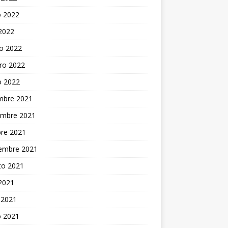
 2022
 2022
o 2022
ro 2022
o 2022
embre 2021
embre 2021
bre 2021
iembre 2021
to 2021
 2021
 2021
 2021