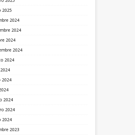
ro 2025
o 2025
embre 2024
embre 2024
bre 2024
iembre 2024
to 2024
 2024
 2024
 2024
o 2024
ro 2024
o 2024
embre 2023