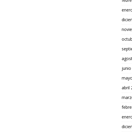
febre
ener
dici
novi
octu
sept
agos
junio
mayo
abril
marz
febre
ener
dici