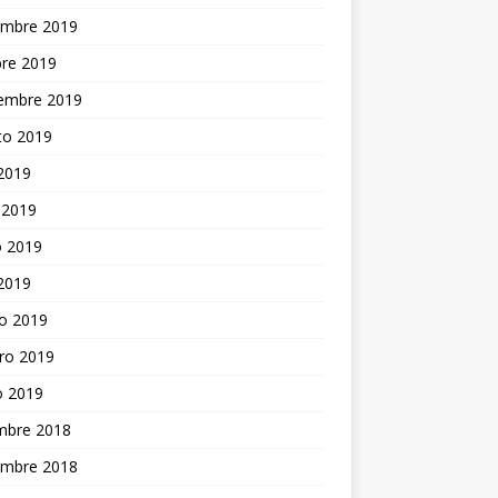
embre 2019
bre 2019
iembre 2019
to 2019
 2019
 2019
 2019
 2019
o 2019
ro 2019
o 2019
embre 2018
embre 2018