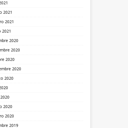
 2021
o 2021
ro 2021
o 2021
embre 2020
embre 2020
bre 2020
iembre 2020
to 2020
 2020
 2020
o 2020
ro 2020
embre 2019