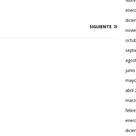
febre
ener
dici
SIGUIENTE
novi
octu
sept
agos
junio
mayo
abril
marz
febre
ener
dici