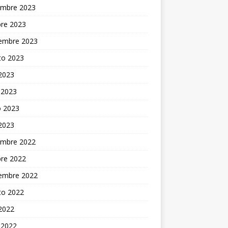
embre 2023
bre 2023
iembre 2023
to 2023
 2023
 2023
 2023
 2023
embre 2022
bre 2022
iembre 2022
to 2022
 2022
 2022