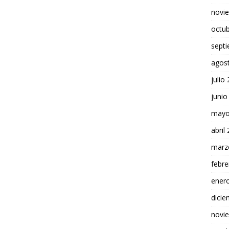
novi
octu
sept
agos
julio
junio
mayo
abril
marz
febre
ener
dici
novi