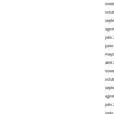
novi
octu
sept
agos
julio
junio
mayo
abril
novi
octu
sept
agos
julio
junio