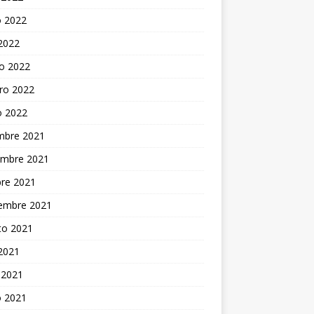
 2022
 2022
o 2022
ro 2022
o 2022
embre 2021
embre 2021
bre 2021
iembre 2021
to 2021
 2021
 2021
 2021