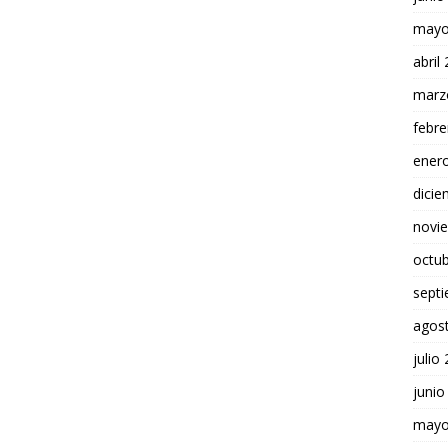
mayo
abril
marz
febre
ener
dici
novi
octu
sept
agos
julio
junio
mayo