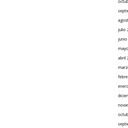
octu
sept
agos
julio
junio
mayo
abril
marz
febre
ener
dici
novi
octu
sept