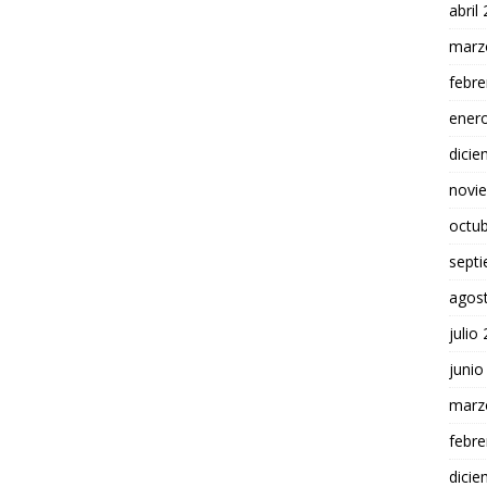
abril
marz
febre
ener
dici
novi
octu
sept
agos
julio
junio
marz
febre
dici