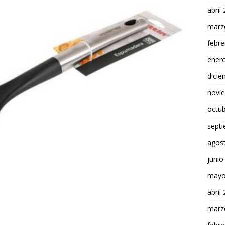
abril
marz
febre
ener
dici
novi
octu
sept
agos
junio
mayo
abril
marz