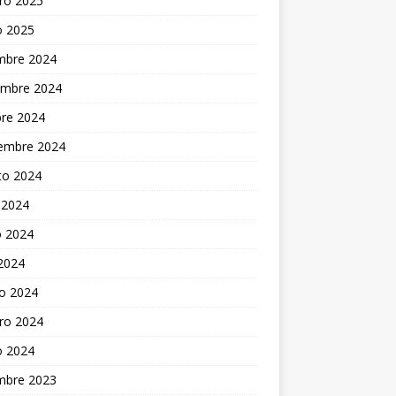
ro 2025
o 2025
embre 2024
embre 2024
bre 2024
iembre 2024
to 2024
 2024
 2024
 2024
o 2024
ro 2024
o 2024
embre 2023