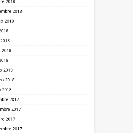
bre 2018
iembre 2018
to 2018
 2018
 2018
 2018
 2018
o 2018
ro 2018
o 2018
embre 2017
embre 2017
bre 2017
iembre 2017