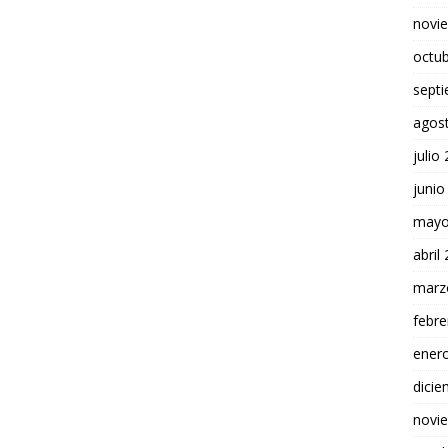
novi
octu
sept
agos
julio
junio
mayo
abril
marz
febre
ener
dici
novi