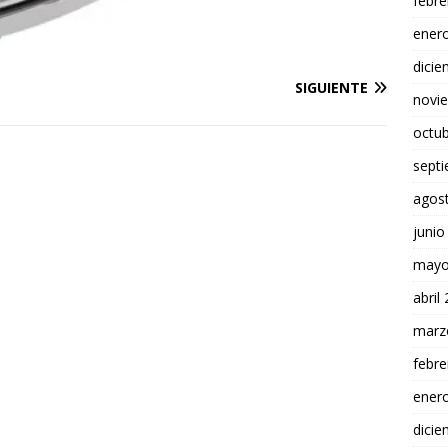
febre
ener
dici
SIGUIENTE
novi
octu
sept
agos
junio
mayo
abril
marz
febre
ener
dici