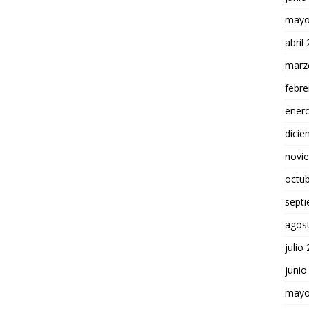
mayo
abril
marz
febre
ener
dici
novi
octu
sept
agos
julio
junio
mayo