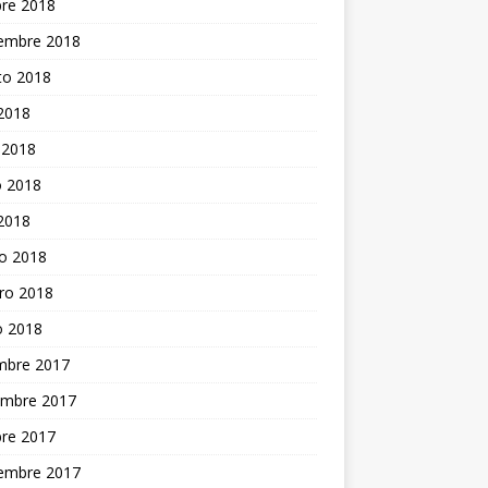
bre 2018
iembre 2018
to 2018
 2018
 2018
 2018
 2018
o 2018
ro 2018
o 2018
embre 2017
embre 2017
bre 2017
iembre 2017