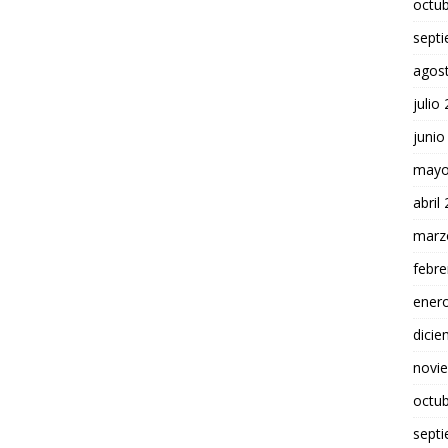
octu
sept
agos
julio
junio
mayo
abril
marz
febre
ener
dici
novi
octu
sept