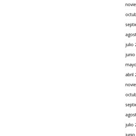
novi
octu
sept
agos
julio
junio
mayo
abril
novi
octu
sept
agos
julio
junio