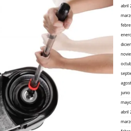
abril
marz
febre
ener
dici
novi
octu
sept
agos
junio
mayo
abril
marz