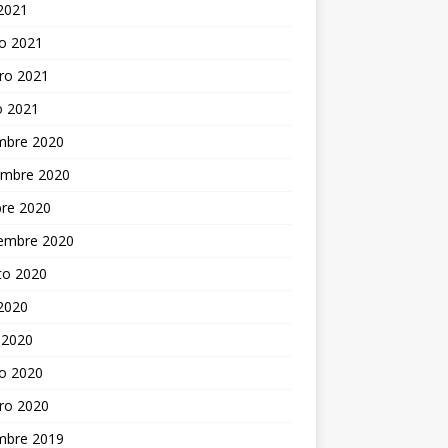
 2021
o 2021
ro 2021
o 2021
embre 2020
embre 2020
bre 2020
iembre 2020
to 2020
 2020
 2020
o 2020
ro 2020
embre 2019