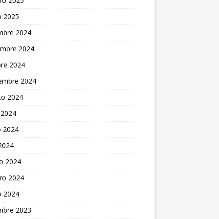
ro 2025
o 2025
embre 2024
embre 2024
bre 2024
iembre 2024
to 2024
 2024
 2024
 2024
o 2024
ro 2024
o 2024
embre 2023