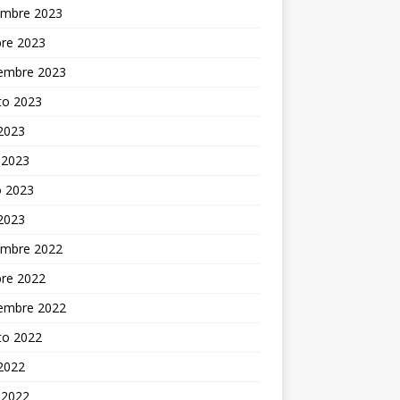
embre 2023
bre 2023
iembre 2023
to 2023
 2023
 2023
 2023
 2023
embre 2022
bre 2022
iembre 2022
to 2022
 2022
 2022