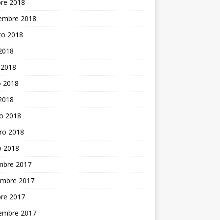
bre 2018
iembre 2018
to 2018
 2018
 2018
 2018
 2018
o 2018
ro 2018
o 2018
embre 2017
embre 2017
bre 2017
iembre 2017