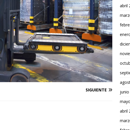
abril
marz
febre
ener
dici
novi
octu
sept
agos
SIGUIENTE
junio
mayo
abril
marz