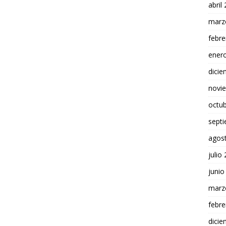
abril
marz
febre
ener
dici
novi
octu
sept
agos
julio
junio
marz
febre
dici