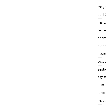
mayo
abril
marz
febre
ener
dici
novi
octu
sept
agos
julio
junio
mayo