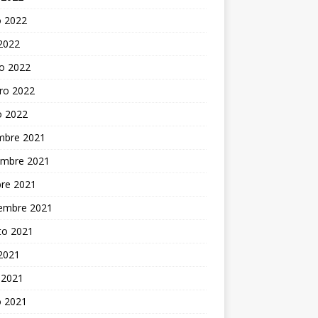
 2022
 2022
o 2022
ro 2022
o 2022
embre 2021
embre 2021
bre 2021
iembre 2021
to 2021
 2021
 2021
 2021