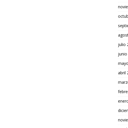
novi
octu
sept
agos
julio
junio
mayo
abril
marz
febre
ener
dici
novi