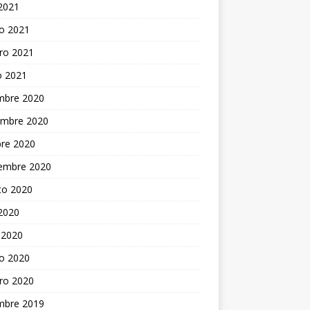
 2021
o 2021
ro 2021
o 2021
embre 2020
embre 2020
bre 2020
iembre 2020
to 2020
 2020
 2020
o 2020
ro 2020
embre 2019