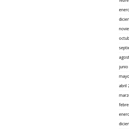
febre
ener
dici
novi
octu
sept
agos
junio
mayo
abril
marz
febre
ener
dici