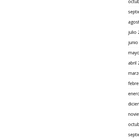
octu
sept
agos
julio
junio
mayo
abril
marz
febre
ener
dici
novi
octu
sept