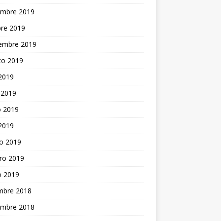
embre 2019
bre 2019
iembre 2019
to 2019
 2019
 2019
 2019
 2019
o 2019
ro 2019
o 2019
embre 2018
embre 2018