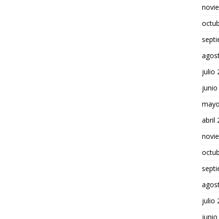
novi
octu
sept
agos
julio
junio
mayo
abril
novi
octu
sept
agos
julio
junio