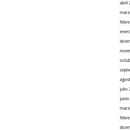
abril
marz
febre
ener
dici
novi
octu
sept
agos
julio
junio
marz
febre
dici