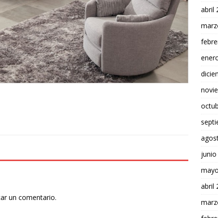
abril
marz
febre
ener
dici
novi
octu
sept
agos
junio
mayo
abril
car un comentario.
marz