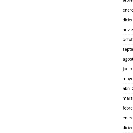
febre
ener
dici
novi
octu
sept
agos
junio
mayo
abril
marz
febre
ener
dici