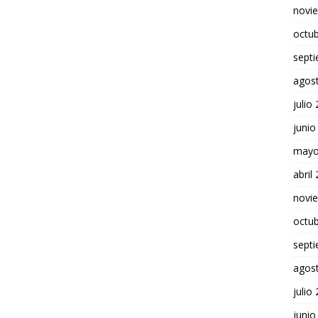
novi
octu
sept
agos
julio
junio
mayo
abril
novi
octu
sept
agos
julio
junio