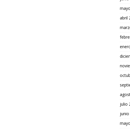
mayo
abril
marz
febre
ener
dici
novi
octu
sept
agos
julio
junio
mayo