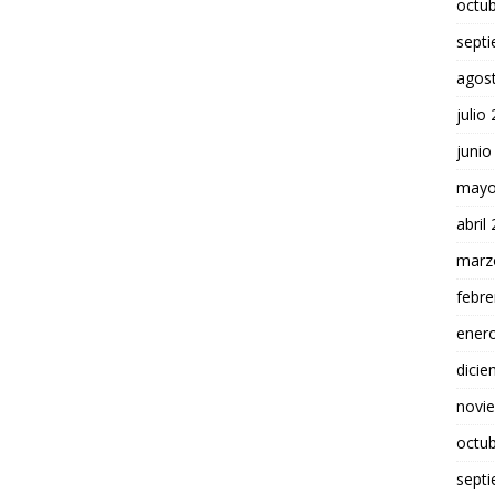
octu
sept
agos
julio
junio
mayo
abril
marz
febre
ener
dici
novi
octu
sept