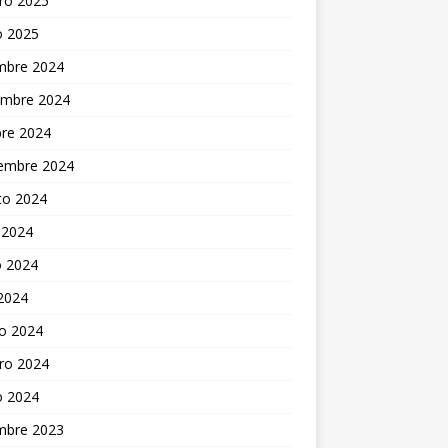
ro 2025
o 2025
embre 2024
embre 2024
bre 2024
iembre 2024
to 2024
 2024
 2024
 2024
o 2024
ro 2024
o 2024
embre 2023