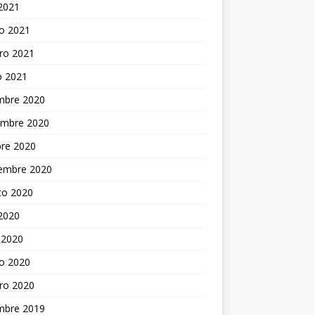
 2021
o 2021
ro 2021
o 2021
embre 2020
embre 2020
bre 2020
iembre 2020
to 2020
 2020
 2020
o 2020
ro 2020
embre 2019