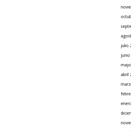
novi
octu
sept
agos
julio
junio
mayo
abril
marz
febre
ener
dici
novi