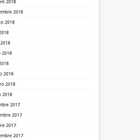
bre 2018
iembre 2018
to 2018
 2018
 2018
 2018
 2018
o 2018
ro 2018
o 2018
embre 2017
embre 2017
bre 2017
iembre 2017