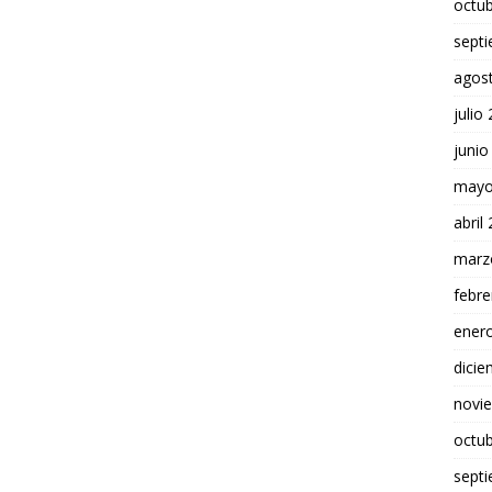
octu
sept
agos
julio
junio
mayo
abril
marz
febre
ener
dici
novi
octu
sept