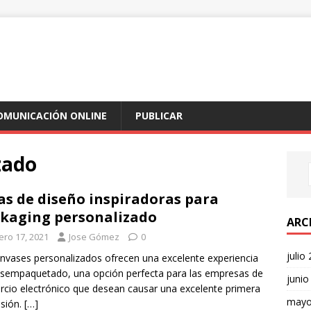
COMUNICACIÓN ONLINE
PUBLICAR
zado
as de diseño inspiradoras para
kaging personalizado
ARC
ero 17, 2021
Jose Gómez
0
julio
nvases personalizados ofrecen una excelente experiencia
sempaquetado, una opción perfecta para las empresas de
junio
cio electrónico que desean causar una excelente primera
mayo
sión.
[…]