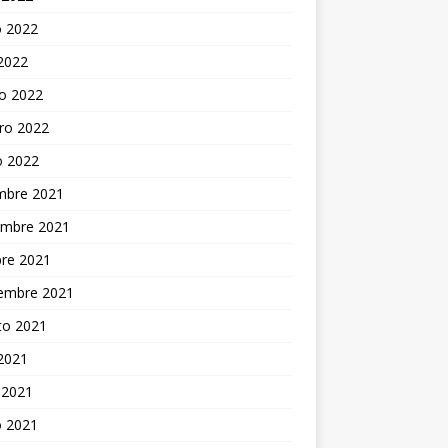
 2022
 2022
o 2022
ro 2022
o 2022
embre 2021
embre 2021
bre 2021
iembre 2021
to 2021
 2021
 2021
 2021