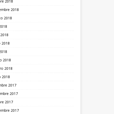
bre 2018
iembre 2018
to 2018
 2018
 2018
 2018
 2018
o 2018
ro 2018
o 2018
embre 2017
embre 2017
bre 2017
iembre 2017