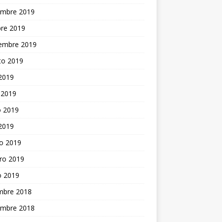
embre 2019
bre 2019
iembre 2019
to 2019
 2019
 2019
 2019
 2019
o 2019
ro 2019
o 2019
embre 2018
embre 2018