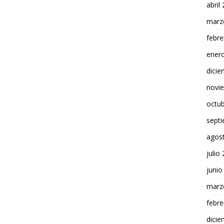
abril
marz
febre
ener
dici
novi
octu
sept
agos
julio
junio
marz
febre
dici