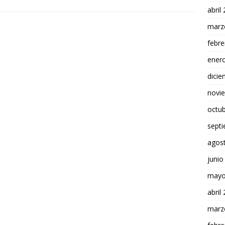
abril
marz
febre
ener
dici
novi
octu
sept
agos
junio
mayo
abril
marz