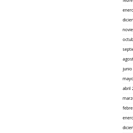
febre
ener
dici
novi
octu
sept
agos
junio
mayo
abril
marz
febre
ener
dici