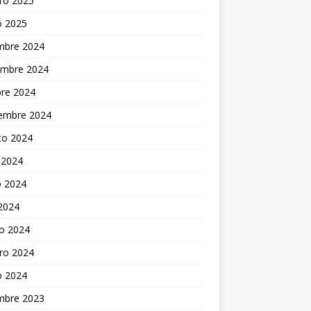
ro 2025
o 2025
embre 2024
embre 2024
bre 2024
iembre 2024
to 2024
 2024
 2024
 2024
o 2024
ro 2024
o 2024
embre 2023