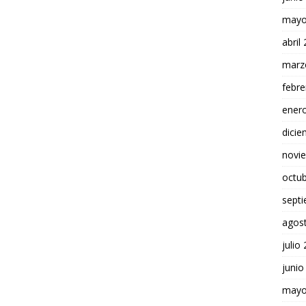
mayo
abril
marz
febre
ener
dici
novi
octu
sept
agos
julio
junio
mayo