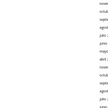
novi
octu
sept
agos
julio
junio
mayo
abril
novi
octu
sept
agos
julio
junio