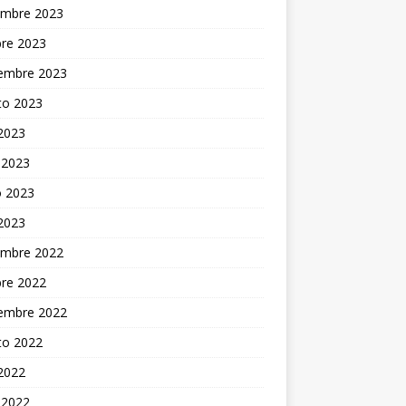
embre 2023
bre 2023
iembre 2023
to 2023
 2023
 2023
 2023
 2023
embre 2022
bre 2022
iembre 2022
to 2022
 2022
 2022