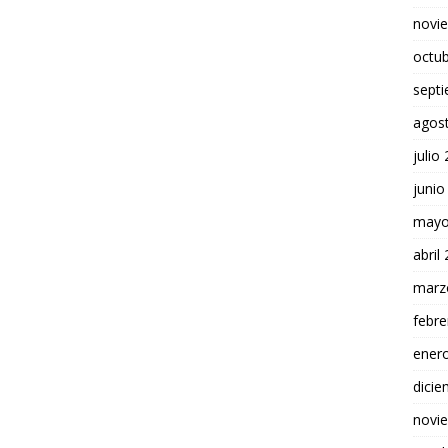
novi
octu
sept
agos
julio
junio
mayo
abril
marz
febre
ener
dici
novi