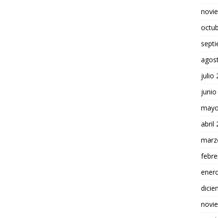
novi
octu
sept
agos
julio
junio
mayo
abril
marz
febre
ener
dici
novi