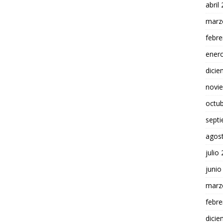
abril
marz
febre
ener
dici
novi
octu
sept
agos
julio
junio
marz
febre
dici