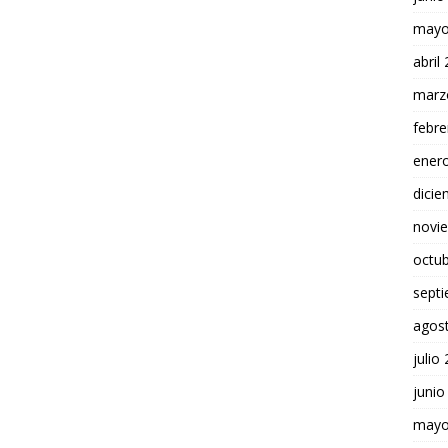
mayo
abril
marz
febre
ener
dici
novi
octu
sept
agos
julio
junio
mayo