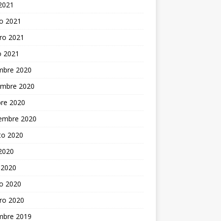
 2021
o 2021
ro 2021
o 2021
embre 2020
embre 2020
bre 2020
iembre 2020
to 2020
 2020
 2020
o 2020
ro 2020
embre 2019