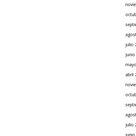
novi
octu
sept
agos
julio
junio
mayo
abril
novi
octu
sept
agos
julio
junio