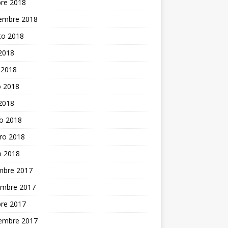
bre 2018
iembre 2018
to 2018
 2018
 2018
 2018
 2018
o 2018
ro 2018
o 2018
embre 2017
embre 2017
bre 2017
iembre 2017