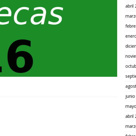
abril
marz
febre
ener
dici
novi
octu
sept
agos
junio
mayo
abril
marz