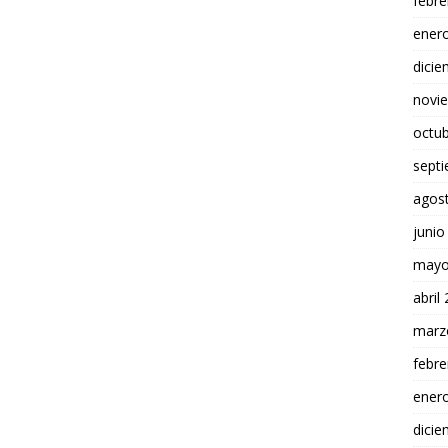
febre
ener
dici
novi
octu
sept
agos
junio
mayo
abril
marz
febre
ener
dici