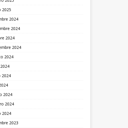
ro 2025
o 2025
embre 2024
embre 2024
bre 2024
iembre 2024
to 2024
 2024
 2024
 2024
o 2024
ro 2024
o 2024
embre 2023