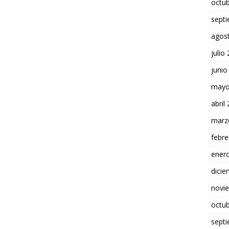
octu
sept
agos
julio
junio
mayo
abril
marz
febre
ener
dici
novi
octu
sept