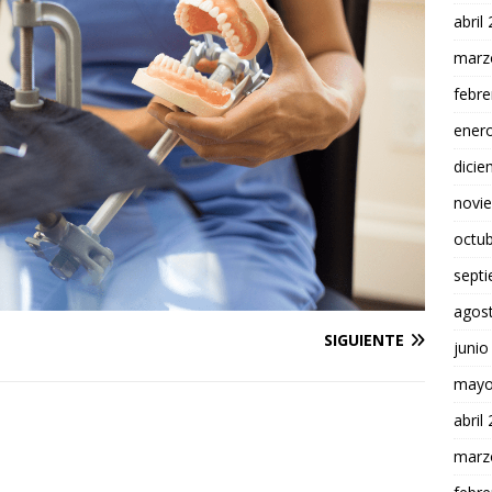
abril
marz
febre
ener
dici
novi
octu
sept
agos
SIGUIENTE
junio
mayo
abril
marz