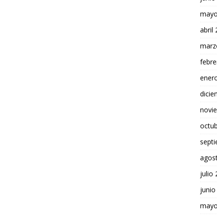
mayo
abril
marz
febre
ener
dici
novi
octu
sept
agos
julio
junio
mayo