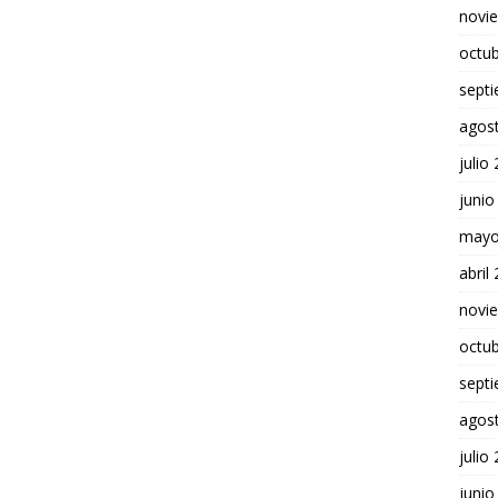
novi
octu
sept
agos
julio
junio
mayo
abril
novi
octu
sept
agos
julio
junio