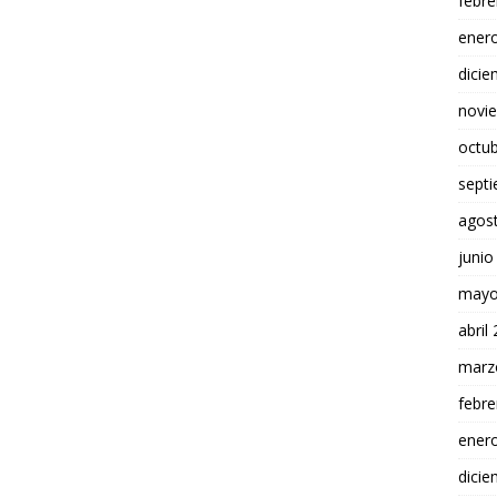
febre
ener
dici
novi
octu
sept
agos
junio
mayo
abril
marz
febre
ener
dici