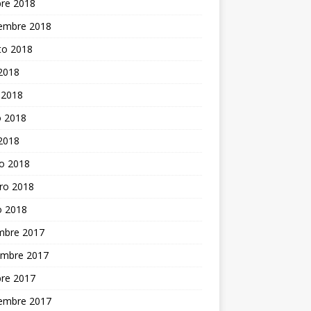
bre 2018
iembre 2018
to 2018
 2018
 2018
 2018
 2018
o 2018
ro 2018
o 2018
embre 2017
embre 2017
bre 2017
iembre 2017