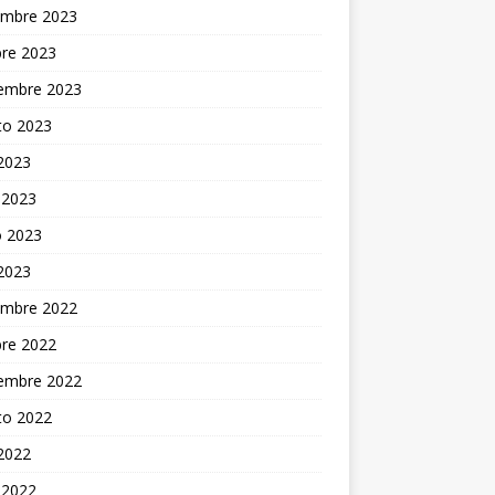
embre 2023
bre 2023
iembre 2023
to 2023
 2023
 2023
 2023
 2023
embre 2022
bre 2022
iembre 2022
to 2022
 2022
 2022