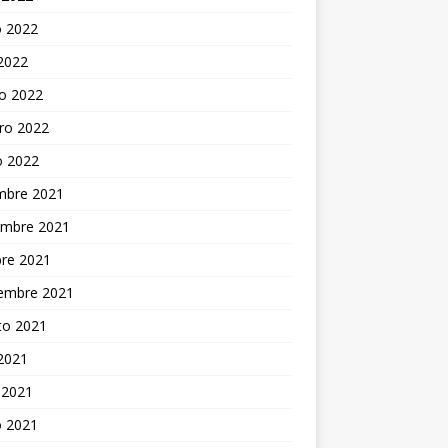
 2022
 2022
o 2022
ro 2022
o 2022
embre 2021
embre 2021
bre 2021
iembre 2021
to 2021
 2021
 2021
 2021