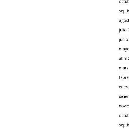
octu
sept
agos
julio
junio
mayo
abril
marz
febre
ener
dici
novi
octu
sept