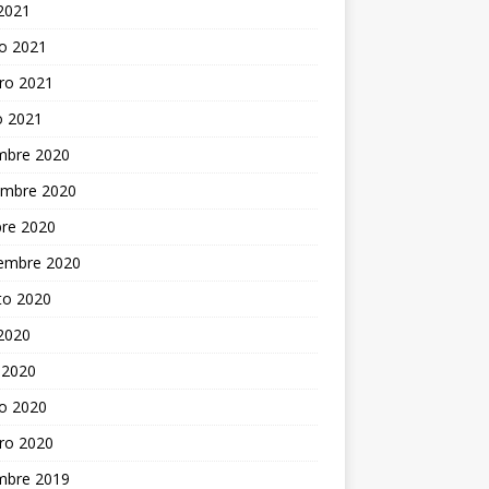
 2021
o 2021
ro 2021
o 2021
embre 2020
embre 2020
bre 2020
iembre 2020
to 2020
 2020
 2020
o 2020
ro 2020
embre 2019