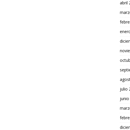
abril
marz
febre
ener
dici
novi
octu
sept
agos
julio
junio
marz
febre
dici