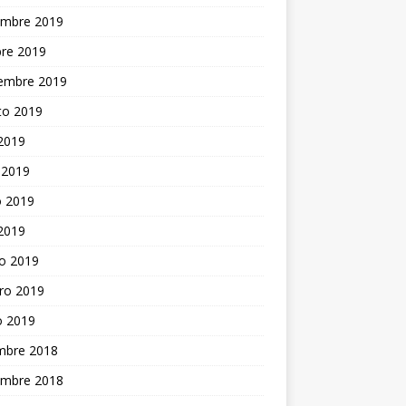
embre 2019
bre 2019
iembre 2019
to 2019
 2019
 2019
 2019
 2019
o 2019
ro 2019
o 2019
embre 2018
embre 2018