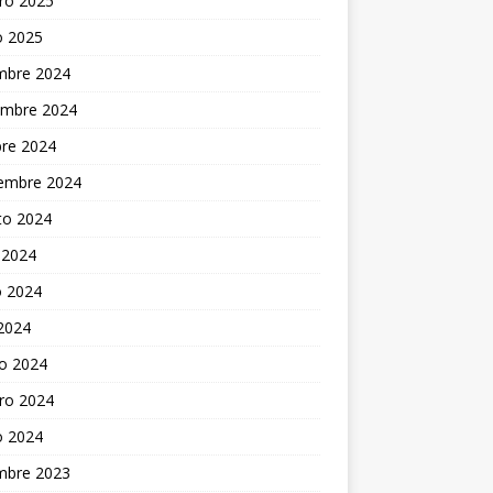
ro 2025
o 2025
embre 2024
embre 2024
bre 2024
iembre 2024
to 2024
 2024
 2024
 2024
o 2024
ro 2024
o 2024
embre 2023