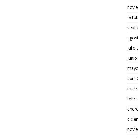
novi
octu
sept
agos
julio
junio
mayo
abril
marz
febre
ener
dici
novi