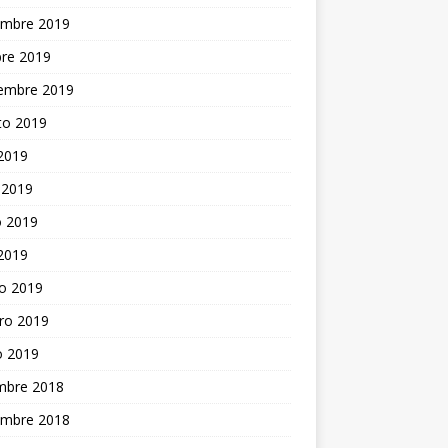
embre 2019
bre 2019
iembre 2019
to 2019
 2019
 2019
 2019
 2019
o 2019
ro 2019
o 2019
embre 2018
embre 2018