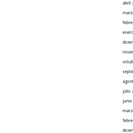
abril
marz
febre
ener
dici
novi
octu
sept
agos
julio
junio
marz
febre
dici