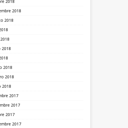
bre 2018
iembre 2018
to 2018
 2018
 2018
 2018
 2018
o 2018
ro 2018
o 2018
embre 2017
embre 2017
bre 2017
iembre 2017