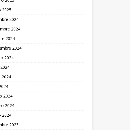
ro 2025
o 2025
embre 2024
embre 2024
bre 2024
iembre 2024
to 2024
 2024
 2024
 2024
o 2024
ro 2024
o 2024
embre 2023