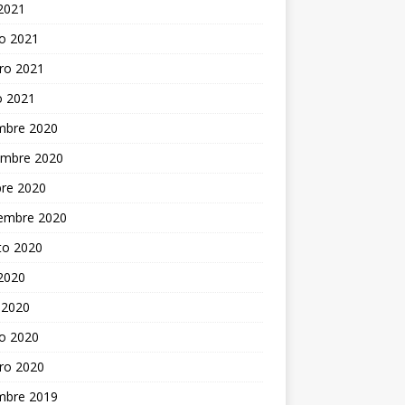
 2021
o 2021
ro 2021
o 2021
embre 2020
embre 2020
bre 2020
iembre 2020
to 2020
 2020
 2020
o 2020
ro 2020
embre 2019