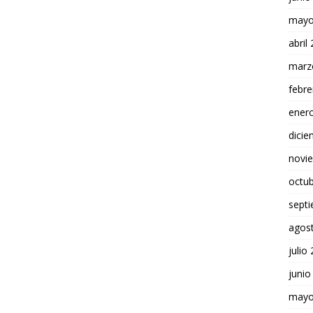
mayo
abril
marz
febre
ener
dici
novi
octu
sept
agos
julio
junio
mayo