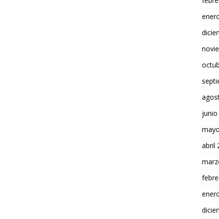
febre
ener
dici
novi
octu
sept
agos
junio
mayo
abril
marz
febre
ener
dici