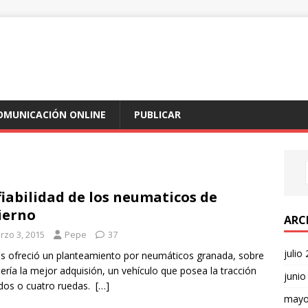
COMUNICACIÓN ONLINE
PUBLICAR
fiabilidad de los neumaticos de
ierno
ARC
rzo 3, 2015
Pepe
37
julio
s ofreció un planteamiento por neumáticos granada, sobre
sería la mejor adquisión, un vehículo que posea la tracción
junio
dos o cuatro ruedas.
[…]
mayo