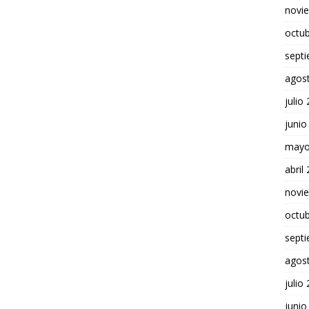
novi
octu
sept
agos
julio
junio
mayo
abril
novi
octu
sept
agos
julio
junio