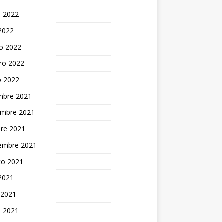
 2022
 2022
o 2022
ro 2022
o 2022
embre 2021
embre 2021
bre 2021
iembre 2021
to 2021
 2021
 2021
 2021