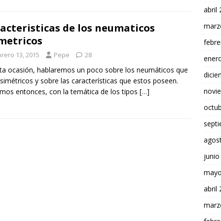
abril
marz
acteristicas de los neumaticos
metricos
febre
brero 13, 2015
Pepe
28
ener
ta ocasión, hablaremos un poco sobre los neumáticos que
dici
simétricos y sobre las características que estos poseen.
novi
mos entonces, con la temática de los tipos
[…]
octu
sept
agos
junio
mayo
abril
marz