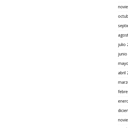
novi
octu
sept
agos
julio
junio
mayo
abril
marz
febre
ener
dici
novi