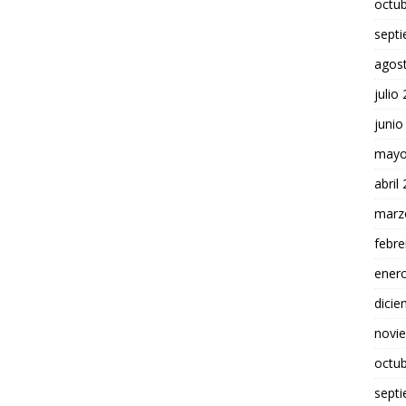
octu
sept
agos
julio
junio
mayo
abril
marz
febre
ener
dici
novi
octu
sept