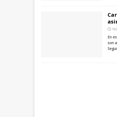
Car
asi
fe
En es
son a
Segui