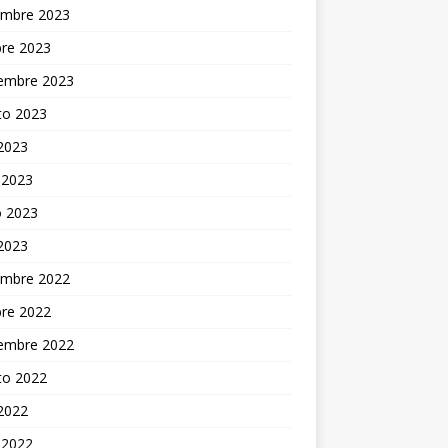
embre 2023
bre 2023
iembre 2023
to 2023
 2023
 2023
 2023
 2023
embre 2022
bre 2022
iembre 2022
to 2022
 2022
 2022