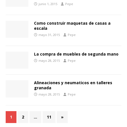
junio 1, 2015
Pepe
Como construir maquetas de casas a
escala
mayo 31, 2015
Pepe
La compra de muebles de segunda mano
mayo 28, 2015
Pepe
Alineaciones y neumaticos en talleres
granada
mayo 28, 2015
Pepe
1
2
…
11
»