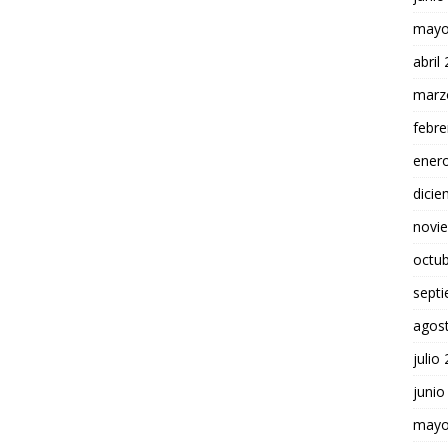
mayo
abril
marz
febre
ener
dici
novi
octu
sept
agos
julio
junio
mayo