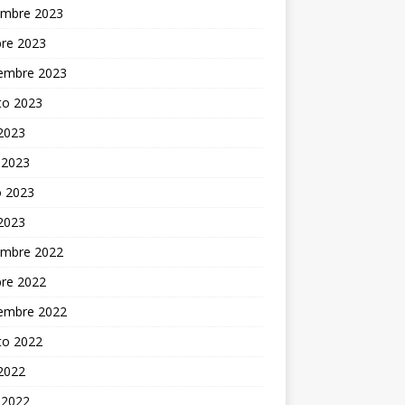
embre 2023
bre 2023
iembre 2023
to 2023
 2023
 2023
 2023
 2023
embre 2022
bre 2022
iembre 2022
to 2022
 2022
 2022