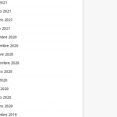
 2021
o 2021
ro 2021
o 2021
embre 2020
embre 2020
bre 2020
iembre 2020
to 2020
 2020
 2020
o 2020
ro 2020
embre 2019