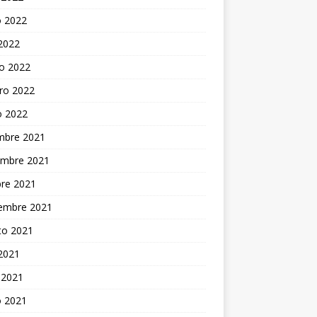
 2022
 2022
o 2022
ro 2022
o 2022
embre 2021
embre 2021
bre 2021
iembre 2021
to 2021
 2021
 2021
 2021