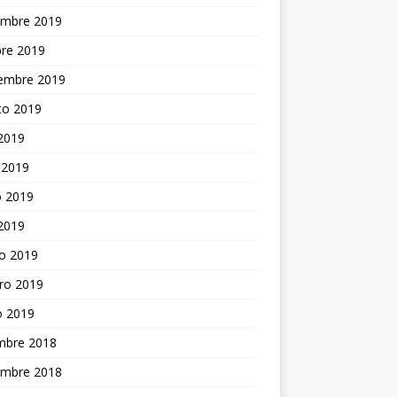
embre 2019
bre 2019
iembre 2019
to 2019
 2019
 2019
 2019
 2019
o 2019
ro 2019
o 2019
embre 2018
embre 2018