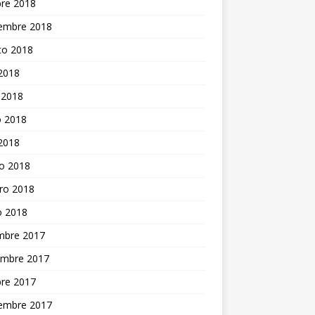
bre 2018
iembre 2018
to 2018
 2018
 2018
 2018
 2018
o 2018
ro 2018
o 2018
embre 2017
embre 2017
bre 2017
iembre 2017