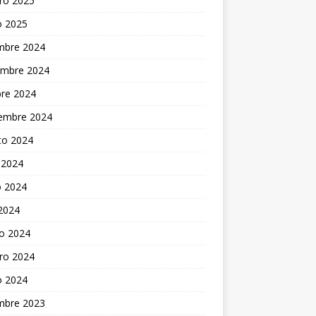
ro 2025
o 2025
embre 2024
embre 2024
bre 2024
iembre 2024
to 2024
 2024
 2024
 2024
o 2024
ro 2024
o 2024
embre 2023