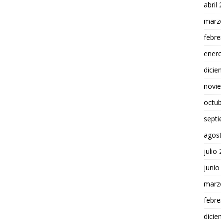
abril
marz
febre
ener
dici
novi
octu
sept
agos
julio
junio
marz
febre
dici