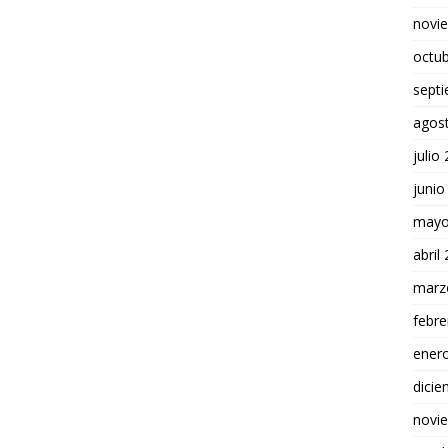
novi
octu
sept
agos
julio
junio
mayo
abril
marz
febre
ener
dici
novi