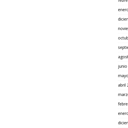
febre
ener
dici
novi
octu
sept
agos
junio
mayo
abril
marz
febre
ener
dici