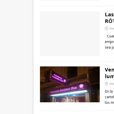
Las
RÓ
ma
Cuan
empre
sea p
Ven
lum
ma
En la
carte
los m