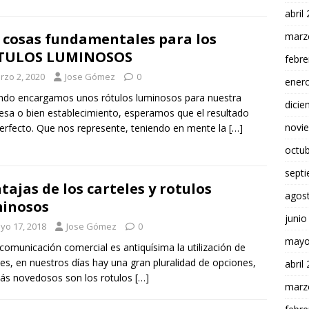
abril
marz
 cosas fundamentales para los
TULOS LUMINOSOS
febre
rzo 2, 2020
Jose Gómez
0
ener
do encargamos unos rótulos luminosos para nuestra
dici
sa o bien establecimiento, esperamos que el resultado
novi
erfecto. Que nos represente, teniendo en mente la
[…]
octu
sept
tajas de los carteles y rotulos
agos
inosos
junio
yo 17, 2018
Jose Gómez
0
mayo
 comunicación comercial es antiquísima la utilización de
les, en nuestros días hay una gran pluralidad de opciones,
abril
ás novedosos son los rotulos
[…]
marz