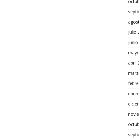
octu
sept
agos
julio
junio
mayo
abril
marz
febre
ener
dici
novi
octu
sept