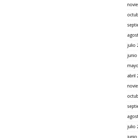
novi
octu
sept
agos
julio
junio
mayo
abril
novi
octu
sept
agos
julio
junio