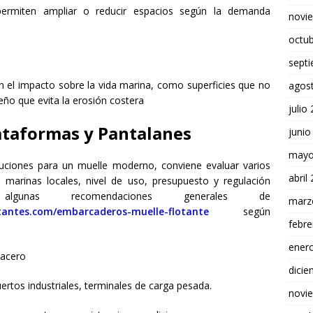
ermiten ampliar o reducir espacios según la demanda
novi
octu
sept
el impacto sobre la vida marina, como superficies que no
agos
eño que evita la erosión costera
julio
taformas y Pantalanes
junio
mayo
uciones para un muelle moderno, conviene evaluar varios
abril
 marinas locales, nivel de uso, presupuesto y regulación
algunas recomendaciones generales de
marz
tantes.com/embarcaderos-muelle-flotante
según
febre
ener
 acero
dici
rtos industriales, terminales de carga pesada.
novi