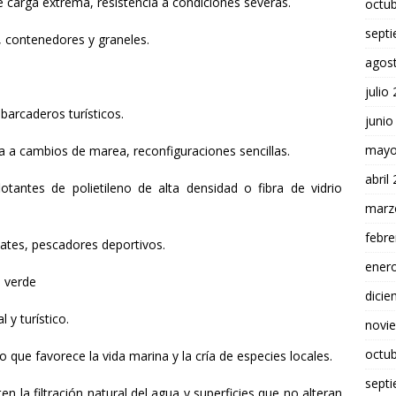
de carga extrema, resistencia a condiciones severas.
octu
sept
 contenedores y graneles.
agos
julio
barcaderos turísticos.
junio
mayo
da a cambios de marea, reconfiguraciones sencillas.
abril
tantes de polietileno de alta densidad o fibra de vidrio
marz
febre
yates, pescadores deportivos.
ener
n verde
dici
y turístico.
novi
octu
o que favorece la vida marina y la cría de especies locales.
sept
n la filtración natural del agua y superficies que no alteran