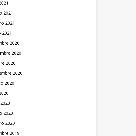
 2021
o 2021
ro 2021
o 2021
embre 2020
embre 2020
bre 2020
iembre 2020
to 2020
 2020
 2020
o 2020
ro 2020
embre 2019