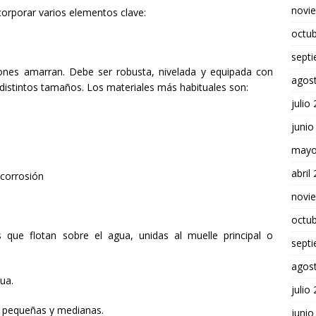
novi
rporar varios elementos clave:
octu
sept
iones amarran. Debe ser robusta, nivelada y equipada con
agos
istintos tamaños. Los materiales más habituales son:
julio
junio
mayo
abril
 corrosión
novi
octu
 que flotan sobre el agua, unidas al muelle principal o
sept
agos
ua.
julio
 pequeñas y medianas.
junio