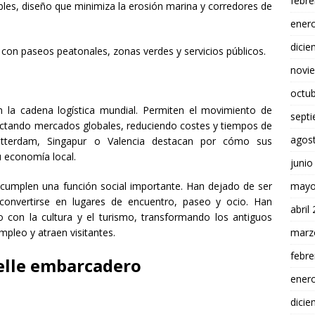
febre
bles, diseño que minimiza la erosión marina y corredores de
ener
dici
n con paseos peatonales, zonas verdes y servicios públicos.
novi
octu
 la cadena logística mundial. Permiten el movimiento de
sept
nectando mercados globales, reduciendo costes y tiempos de
agos
otterdam, Singapur o Valencia destacan por cómo sus
 economía local.
junio
mayo
mplen una función social importante. Han dejado de ser
 convertirse en lugares de encuentro, paseo y ocio. Han
abril
 con la cultura y el turismo, transformando los antiguos
marz
pleo y atraen visitantes.
febre
lle embarcadero
ener
dici