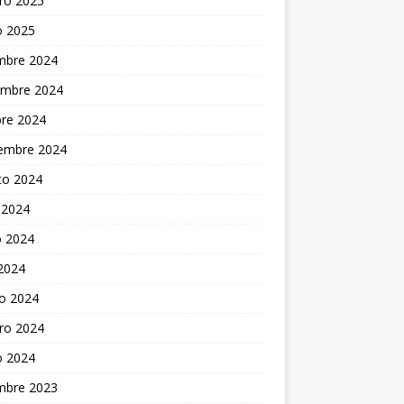
ro 2025
o 2025
embre 2024
embre 2024
bre 2024
iembre 2024
to 2024
 2024
 2024
 2024
o 2024
ro 2024
o 2024
embre 2023