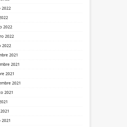
 2022
 2022
o 2022
ro 2022
o 2022
embre 2021
embre 2021
bre 2021
iembre 2021
to 2021
 2021
 2021
 2021