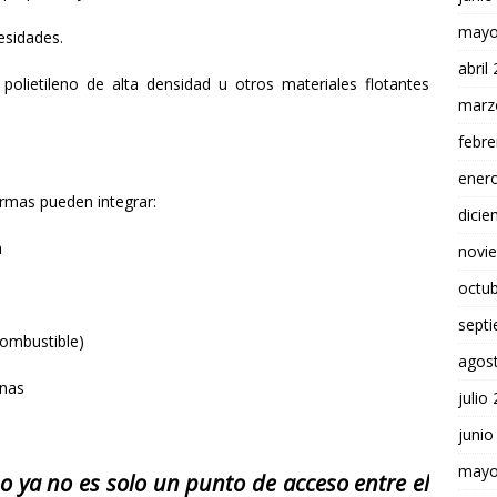
mayo
esidades.
abril
olietileno de alta densidad u otros materiales flotantes
marz
febre
ener
rmas pueden integrar:
dici
a
novi
octu
sept
 combustible)
agos
anas
julio
junio
mayo
ya no es solo un punto de acceso entre el