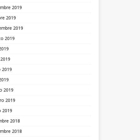
embre 2019
bre 2019
iembre 2019
to 2019
 2019
 2019
 2019
 2019
o 2019
ro 2019
o 2019
embre 2018
embre 2018