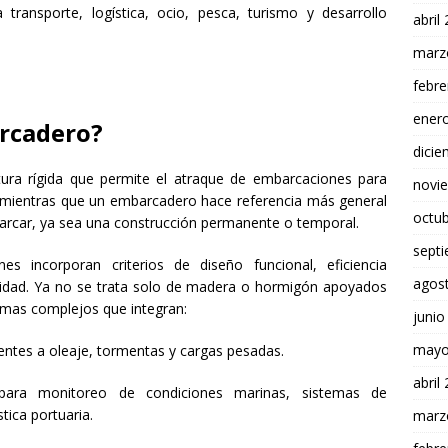
a transporte, logística, ocio, pesca, turismo y desarrollo
abril
marz
febre
ener
rcadero?
dici
tura rígida que permite el atraque de embarcaciones para
novi
 mientras que un embarcadero hace referencia más general
octu
rcar, ya sea una construcción permanente o temporal.
sept
es incorporan criterios de diseño funcional, eficiencia
agos
ridad. Ya no se trata solo de madera o hormigón apoyados
emas complejos que integran:
junio
mayo
tentes a oleaje, tormentas y cargas pesadas.
abril
s para monitoreo de condiciones marinas, sistemas de
stica portuaria.
marz