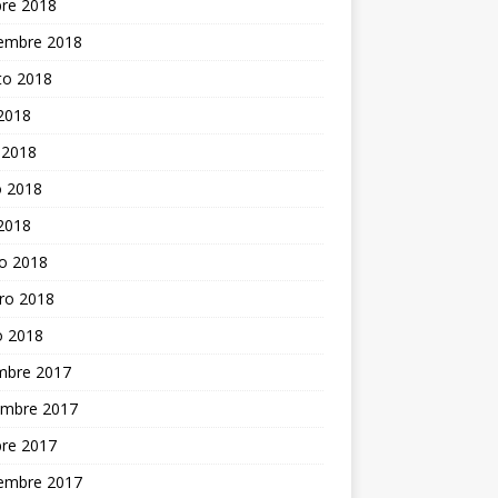
bre 2018
iembre 2018
to 2018
 2018
 2018
 2018
 2018
o 2018
ro 2018
o 2018
embre 2017
embre 2017
bre 2017
iembre 2017