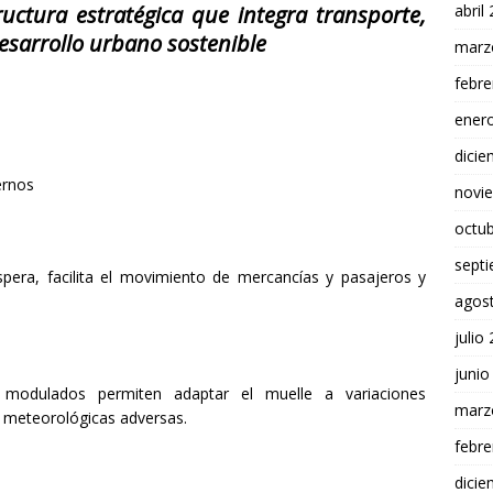
abril
ructura estratégica que integra transporte,
 desarrollo urbano sostenible
marz
febre
ener
dici
ernos
novi
octu
sept
pera, facilita el movimiento de mercancías y pasajeros y
agos
julio
junio
s modulados permiten adaptar el muelle a variaciones
marz
s meteorológicas adversas.
febre
dici