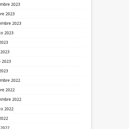
embre 2023
bre 2023
iembre 2023
to 2023
 2023
 2023
 2023
 2023
embre 2022
bre 2022
iembre 2022
to 2022
 2022
 2022