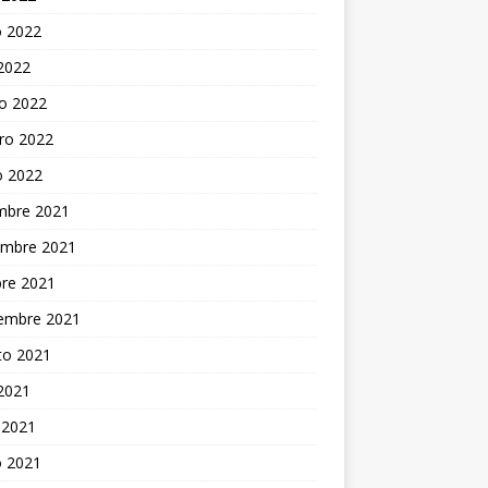
 2022
 2022
o 2022
ro 2022
o 2022
embre 2021
embre 2021
bre 2021
iembre 2021
to 2021
 2021
 2021
 2021