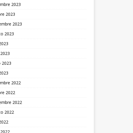
embre 2023
bre 2023
iembre 2023
to 2023
 2023
 2023
 2023
 2023
embre 2022
bre 2022
iembre 2022
to 2022
 2022
 2022