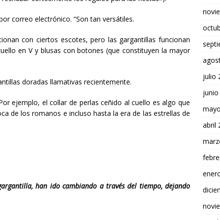
novi
por correo electrónico. “Son tan versátiles.
octu
cionan con ciertos escotes, pero las gargantillas funcionan
sept
uello en V y blusas con botones (que constituyen la mayor
agos
julio
tillas doradas llamativas recientemente.
junio
Por ejemplo, el collar de perlas ceñido al cuello es algo que
mayo
poca de los romanos e incluso hasta la era de las estrellas de
abril
marz
febre
ener
 gargantilla, han ido cambiando a través del tiempo, dejando
dici
novi