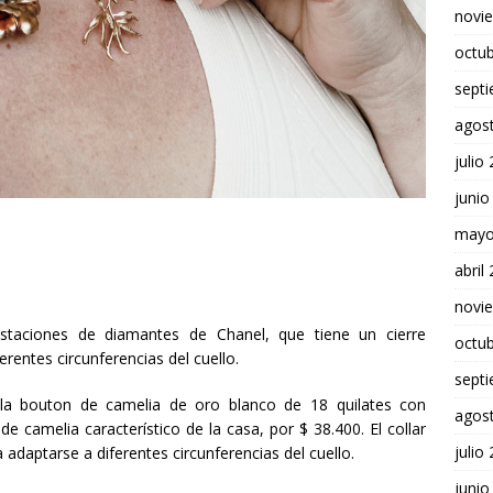
novi
octu
sept
agos
julio
junio
mayo
abril
novi
ustaciones de diamantes de Chanel, que tiene un cierre
octu
erentes circunferencias del cuello.
sept
illa bouton de camelia de oro blanco de 18 quilates con
agos
e camelia característico de la casa, por $ 38.400. El collar
julio
 adaptarse a diferentes circunferencias del cuello.
junio