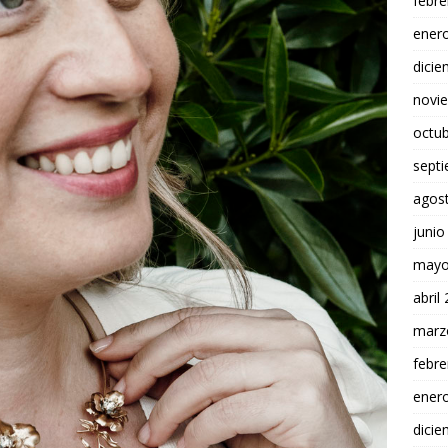
febre
ener
dici
novi
octu
sept
agos
junio
mayo
abril
marz
febre
ener
dici