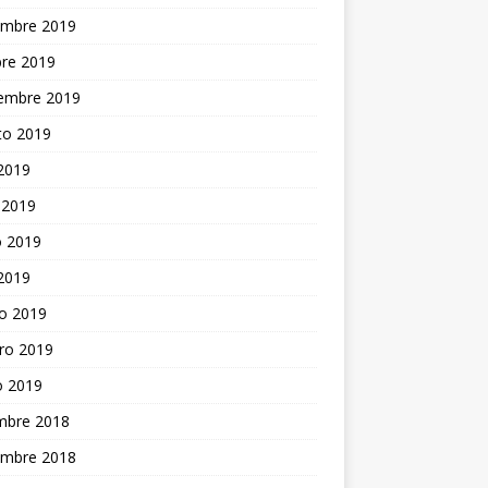
embre 2019
bre 2019
iembre 2019
to 2019
 2019
 2019
 2019
 2019
o 2019
ro 2019
o 2019
embre 2018
embre 2018