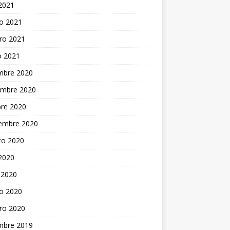
 2021
o 2021
ro 2021
o 2021
embre 2020
embre 2020
bre 2020
iembre 2020
to 2020
 2020
 2020
o 2020
ro 2020
embre 2019