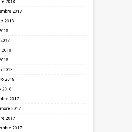
bre 2018
iembre 2018
to 2018
 2018
 2018
 2018
 2018
o 2018
ro 2018
o 2018
embre 2017
embre 2017
bre 2017
iembre 2017