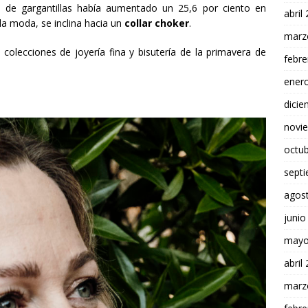
 de gargantillas había aumentado un 25,6 por ciento en
abril
la moda, se inclina hacia un
collar choker
.
marz
 colecciones de joyería fina y bisutería de la primavera de
febre
ener
dici
novi
octu
sept
agos
junio
mayo
abril
marz