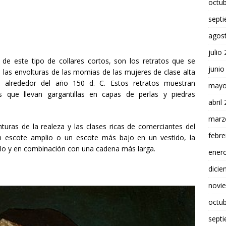
octu
sept
agos
julio
e este tipo de collares cortos, son los retratos que se
junio
a las envolturas de las momias de las mujeres de clase alta
 alrededor del año 150 d. C. Estos retratos muestran
mayo
s que llevan gargantillas en capas de perlas y piedras
abril
marz
nturas de la realeza y las clases ricas de comerciantes del
febre
n escote amplio o un escote más bajo en un vestido, la
llo y en combinación con una cadena más larga.
ener
dici
novi
octu
sept