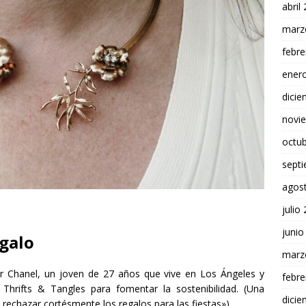
abril
marz
febre
ener
dici
novi
octu
sept
agos
julio
junio
egalo
marz
yler Chanel, un joven de 27 años que vive en Los Ángeles y
febre
Thrifts & Tangles para fomentar la sostenibilidad. (Una
dici
 rechazar cortésmente los regalos para las fiestas»).