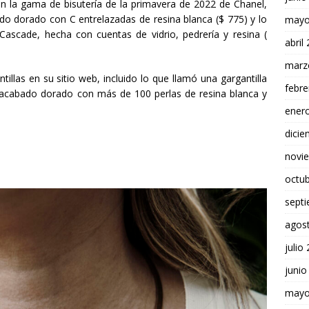
en la gama de bisutería de la primavera de 2022 de Chanel,
do dorado con C entrelazadas de resina blanca ($ 775) y lo
mayo
 Cascade, hecha con cuentas de vidrio, pedrería y resina (
abril
marz
tillas en su sitio web, incluido lo que llamó una gargantilla
febre
 acabado dorado con más de 100 perlas de resina blanca y
ener
dici
novi
octu
sept
agos
julio
junio
mayo