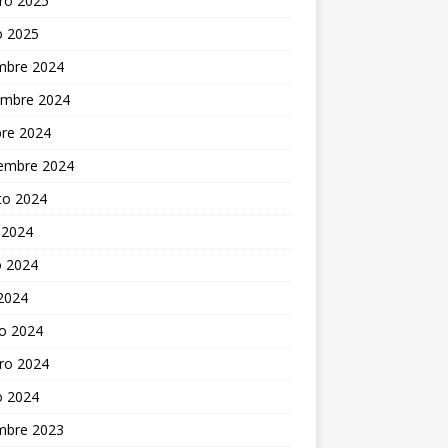
ro 2025
o 2025
embre 2024
embre 2024
bre 2024
iembre 2024
to 2024
 2024
 2024
 2024
o 2024
ro 2024
o 2024
embre 2023