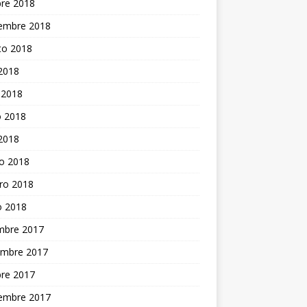
bre 2018
iembre 2018
to 2018
 2018
 2018
 2018
 2018
o 2018
ro 2018
o 2018
embre 2017
embre 2017
bre 2017
iembre 2017