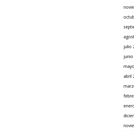
novi
octu
sept
agos
julio
junio
mayo
abril
marz
febre
ener
dici
novi