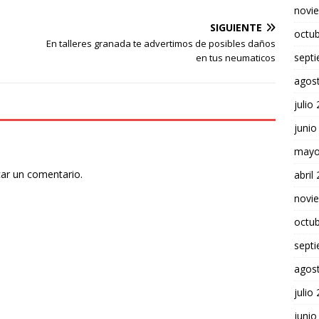
novi
SIGUIENTE
octu
En talleres granada te advertimos de posibles daños
sept
en tus neumaticos
agos
julio
junio
mayo
car un comentario.
abril
novi
octu
sept
agos
julio
junio