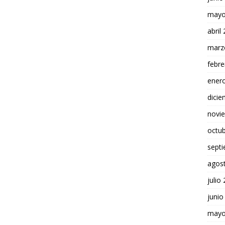
mayo
abril
marz
febre
ener
dici
novi
octu
sept
agos
julio
junio
mayo