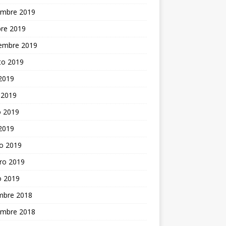
embre 2019
bre 2019
iembre 2019
to 2019
 2019
 2019
 2019
 2019
o 2019
ro 2019
o 2019
embre 2018
embre 2018