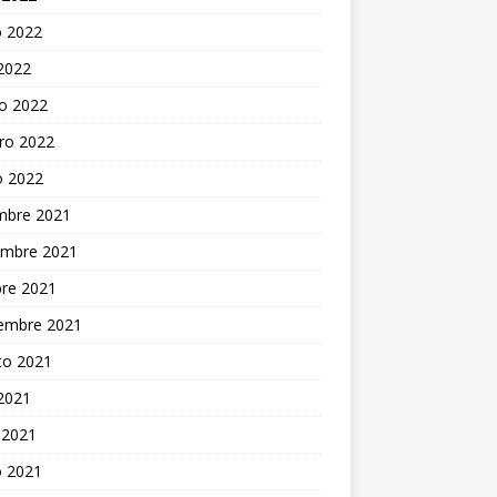
 2022
 2022
o 2022
ro 2022
o 2022
embre 2021
embre 2021
bre 2021
iembre 2021
to 2021
 2021
 2021
 2021