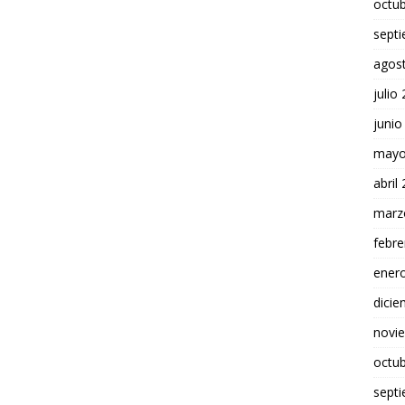
octu
sept
agos
julio
junio
mayo
abril
marz
febre
ener
dici
novi
octu
sept