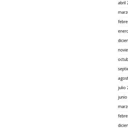
abril
marz
febre
ener
dici
novi
octu
sept
agos
julio
junio
marz
febre
dici