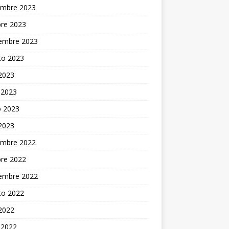
embre 2023
bre 2023
iembre 2023
to 2023
 2023
 2023
 2023
 2023
embre 2022
bre 2022
iembre 2022
to 2022
 2022
 2022