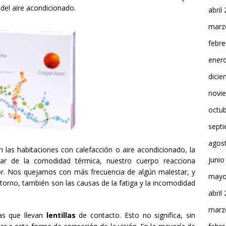
del aire acondicionado.
abril
marz
febre
ener
dici
novi
octu
sept
agos
las habitaciones con calefacción o aire acondicionado, la
junio
ar de la comodidad térmica, nuestro cuerpo reacciona
or. Nos quejamos con más frecuencia de algún malestar, y
mayo
ntorno, también son las causas de la fatiga y la incomodidad
abril
marz
as que llevan
lentillas
de contacto. Esto no significa, sin