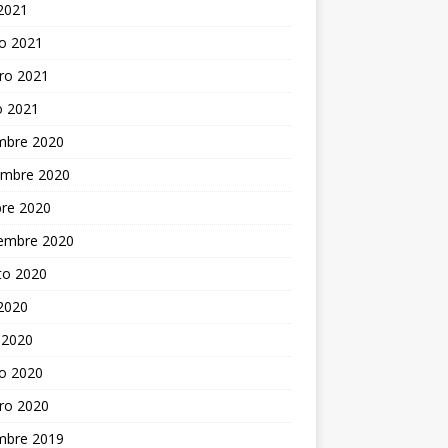
 2021
o 2021
ro 2021
o 2021
embre 2020
embre 2020
bre 2020
iembre 2020
to 2020
 2020
 2020
o 2020
ro 2020
embre 2019