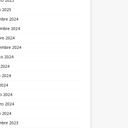
ro 2025
o 2025
embre 2024
embre 2024
bre 2024
iembre 2024
to 2024
 2024
 2024
 2024
o 2024
ro 2024
o 2024
embre 2023