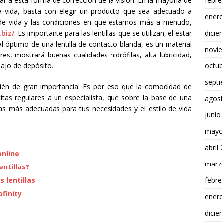
febre
r a esta forma de corrección de la visión. En la mayoría de
a vida, basta con elegir un producto que sea adecuado a
ener
 de vida y las condiciones en que estamos más a menudo,
dici
.biz/
. Es importante para las lentillas que se utilizan, el estar
 óptimo de una lentilla de contacto blanda, es un material
novi
res, mostrará buenas cualidades hidrófilas, alta lubricidad,
octu
ajo de depósito.
sept
bién de gran importancia. Es por eso que la comodidad de
citas regulares a un especialista, que sobre la base de una
agos
illas más adecuadas para tus necesidades y el estilo de vida
junio
mayo
abril
online
marz
ntillas?
febre
 lentillas
ofinity
ener
dici