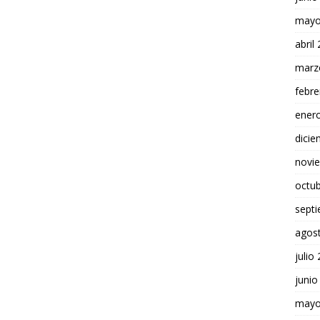
mayo
abril
marz
febre
ener
dici
novi
octu
sept
agos
julio
junio
mayo