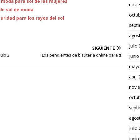
e moda para sol de las mujeres
novi
 de sol de moda
octu
ridad para los rayos del sol
sept
agos
julio
SIGUIENTE
ulo 2
Los pendientes de bisuteria online para ti
junio
mayo
abril
novi
octu
sept
agos
julio
junio