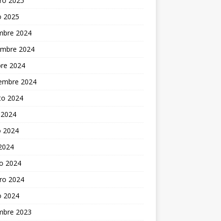
ro 2025
o 2025
embre 2024
embre 2024
bre 2024
iembre 2024
to 2024
 2024
 2024
 2024
o 2024
ro 2024
o 2024
embre 2023