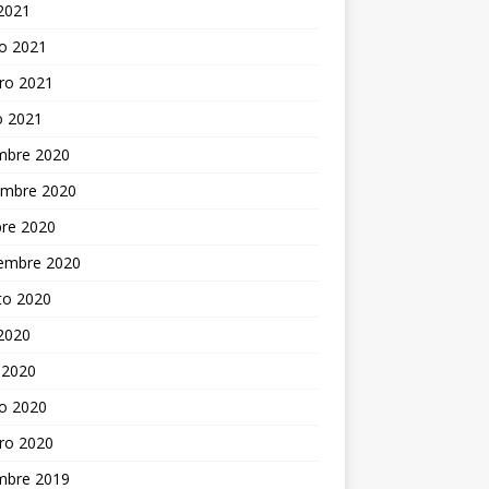
 2021
o 2021
ro 2021
o 2021
embre 2020
embre 2020
bre 2020
iembre 2020
to 2020
 2020
 2020
o 2020
ro 2020
embre 2019