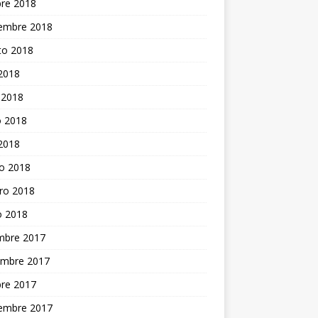
bre 2018
iembre 2018
to 2018
 2018
 2018
 2018
 2018
o 2018
ro 2018
o 2018
embre 2017
embre 2017
bre 2017
iembre 2017