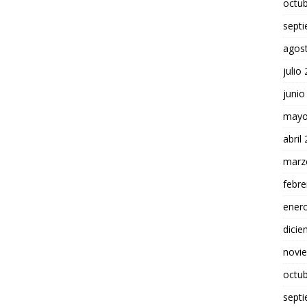
octu
sept
agos
julio
junio
mayo
abril
marz
febre
ener
dici
novi
octu
sept