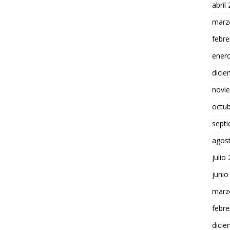
abril
marz
febre
ener
dici
novi
octu
sept
agos
julio
junio
marz
febre
dici