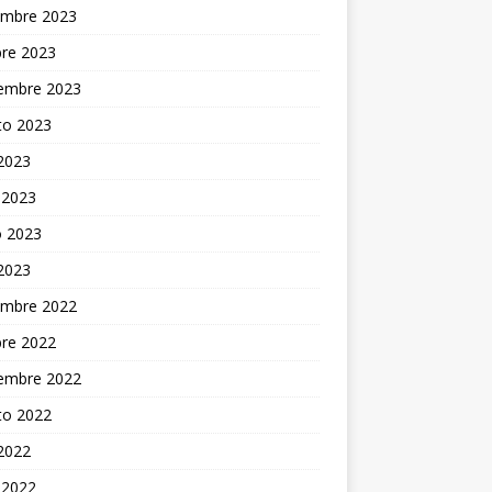
embre 2023
bre 2023
iembre 2023
to 2023
 2023
 2023
 2023
 2023
embre 2022
bre 2022
iembre 2022
to 2022
 2022
 2022