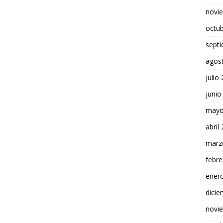
novi
octu
sept
agos
julio
junio
mayo
abril
marz
febre
ener
dici
novi