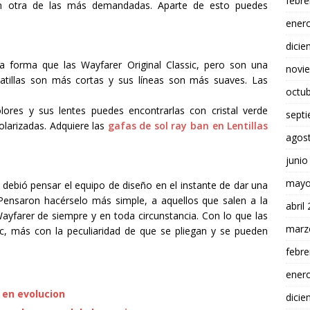
febre
n otra de las más demandadas. Aparte de esto puedes
ener
dici
a forma que las Wayfarer Original Classic, pero son una
novi
patillas son más cortas y sus líneas son más suaves. Las
octu
ores y sus lentes puedes encontrarlas con cristal verde
sept
olarizadas. Adquiere las
gafas de sol ray ban en Lentillas
agos
junio
mayo
 debió pensar el equipo de diseño en el instante de dar una
. Pensaron hacérselo más simple, a aquellos que salen a la
abril
Wayfarer de siempre y en toda circunstancia. Con lo que las
marz
ic, más con la peculiaridad de que se pliegan y se pueden
febre
ener
 en evolucion
dici