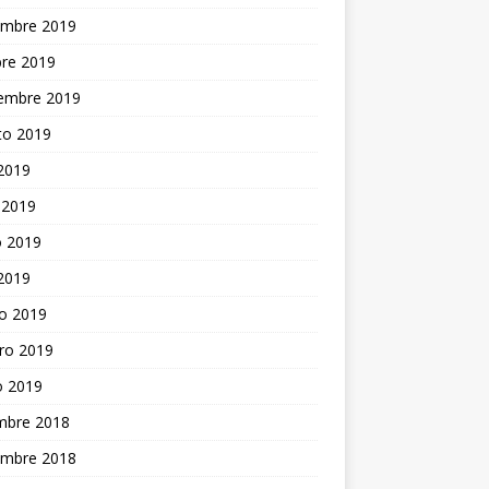
embre 2019
bre 2019
iembre 2019
to 2019
 2019
 2019
 2019
 2019
o 2019
ro 2019
o 2019
embre 2018
embre 2018