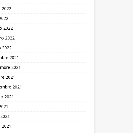
 2022
 2022
o 2022
ro 2022
o 2022
embre 2021
embre 2021
bre 2021
iembre 2021
to 2021
 2021
 2021
 2021