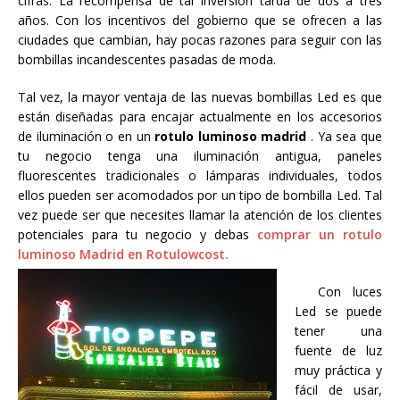
cifras. La recompensa de tal inversión tarda de dos a tres
años. Con los incentivos del gobierno que se ofrecen a las
ciudades que cambian, hay pocas razones para seguir con las
bombillas incandescentes pasadas de moda.
Tal vez, la mayor ventaja de las nuevas bombillas Led es que
están diseñadas para encajar actualmente en los accesorios
de iluminación o en un
rotulo luminoso madrid
. Ya sea que
tu negocio tenga una iluminación antigua, paneles
fluorescentes tradicionales o lámparas individuales, todos
ellos pueden ser acomodados por un tipo de bombilla Led. Tal
vez puede ser que necesites llamar la atención de los clientes
potenciales para tu negocio y debas
comprar un rotulo
luminoso Madrid en Rotulowcost.
Con luces
Led se puede
tener una
fuente de luz
muy práctica y
fácil de usar,