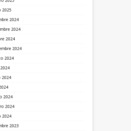
ro 2025
o 2025
embre 2024
embre 2024
bre 2024
iembre 2024
to 2024
 2024
 2024
 2024
o 2024
ro 2024
o 2024
embre 2023