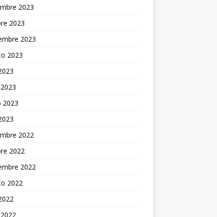
embre 2023
bre 2023
iembre 2023
to 2023
 2023
 2023
 2023
 2023
embre 2022
bre 2022
iembre 2022
to 2022
 2022
 2022