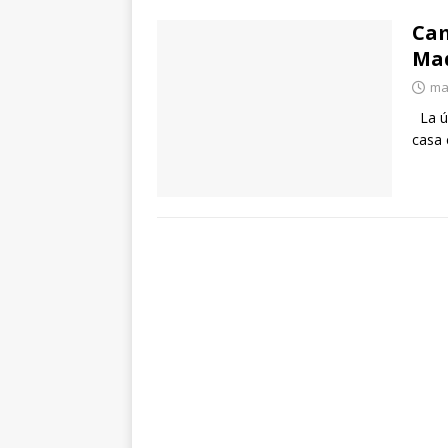
Cam
Ma
ma
La úl
casa 