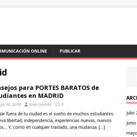
COMUNICACIÓN ONLINE
PUBLICAR
id
sejos para PORTES BARATOS de
udiantes en MADRID
ARC
yo 30, 2019
Jose Gómez
0
julio
iar fuera de tu ciudad es el sueño de muchos estudiantes.
eva libertad, independencia, experiencias nuevas, nuevos
junio
s… Y, como en cualquier traslado, una mudanza.
[…]
mayo