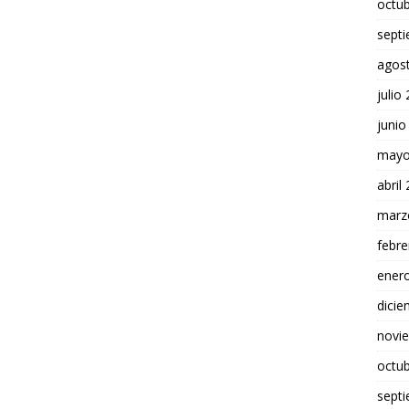
octu
sept
agos
julio
junio
mayo
abril
marz
febre
ener
dici
novi
octu
sept