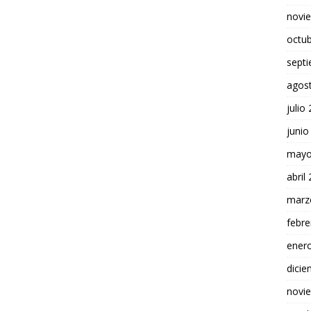
novi
octu
sept
agos
julio
junio
mayo
abril
marz
febre
ener
dici
novi