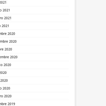
 2021
o 2021
ro 2021
o 2021
embre 2020
embre 2020
bre 2020
iembre 2020
to 2020
 2020
 2020
o 2020
ro 2020
embre 2019