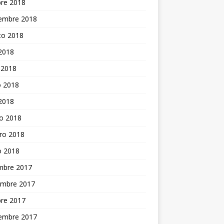
bre 2018
iembre 2018
to 2018
 2018
 2018
 2018
 2018
o 2018
ro 2018
o 2018
embre 2017
embre 2017
bre 2017
iembre 2017