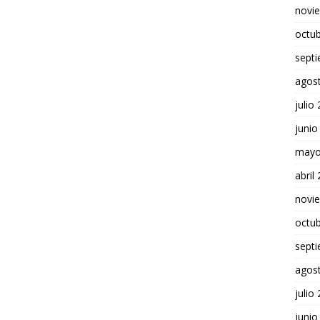
novi
octu
sept
agos
julio
junio
mayo
abril
novi
octu
sept
agos
julio
junio