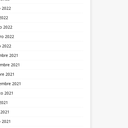
 2022
 2022
o 2022
ro 2022
o 2022
embre 2021
embre 2021
bre 2021
iembre 2021
to 2021
 2021
 2021
 2021