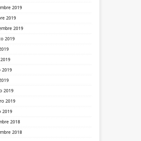
embre 2019
bre 2019
iembre 2019
to 2019
 2019
 2019
 2019
 2019
o 2019
ro 2019
o 2019
embre 2018
embre 2018