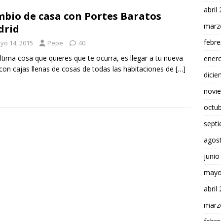
abril
bio de casa con Portes Baratos
marz
drid
febre
yo 14, 2015
Pepe
40
tima cosa que quieres que te ocurra, es llegar a tu nueva
ener
con cajas llenas de cosas de todas las habitaciones de
[…]
dici
novi
octu
sept
agos
junio
mayo
abril
marz