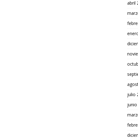
abril
marz
febre
ener
dici
novi
octu
sept
agos
julio
junio
marz
febre
dici