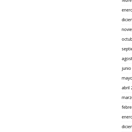
febre
ener
dici
novi
octu
sept
agos
junio
mayo
abril
marz
febre
ener
dici