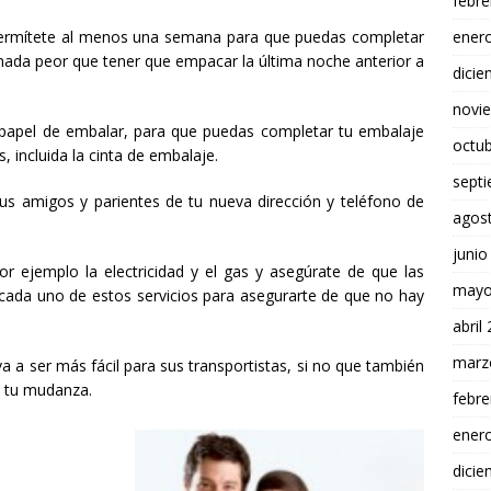
febre
ener
permítete al menos una semana para que puedas completar
nada peor que tener que empacar la última noche anterior a
dici
novi
 papel de embalar, para que puedas completar tu embalaje
octu
s, incluida la cinta de embalaje.
sept
us amigos y parientes de tu nueva dirección y teléfono de
agos
junio
por ejemplo la electricidad y el gas y asegúrate de que las
mayo
 cada uno de estos servicios para asegurarte de que no hay
abril
marz
a a ser más fácil para sus transportistas, si no que también
de tu mudanza.
febre
ener
dici