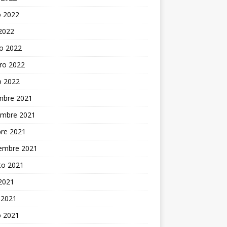
 2022
 2022
o 2022
ro 2022
o 2022
embre 2021
embre 2021
bre 2021
iembre 2021
to 2021
 2021
 2021
 2021