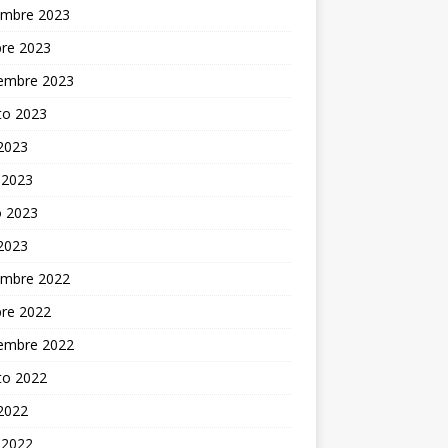
embre 2023
bre 2023
iembre 2023
to 2023
 2023
 2023
 2023
 2023
embre 2022
bre 2022
iembre 2022
to 2022
 2022
 2022