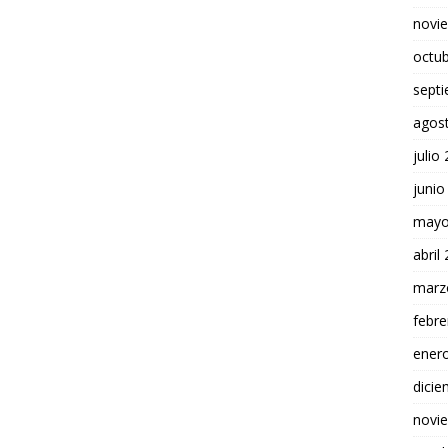
novi
octu
sept
agos
julio
junio
mayo
abril
marz
febre
ener
dici
novi