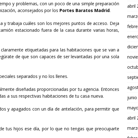
iempo y problemas, con un poco de una simple preparación
abril
nización, aconsejados por los
Portes Baratos Madrid
.
marz
a y trabaja cuáles son los mejores puntos de acceso. Deja
febre
amión estacionado fuera de la casa durante varias horas,
ener
dici
 claramente etiquetadas para las habitaciones que se van a
segúrate de que son capaces de ser levantadas por una sola
novi
octu
peciales separados y no los llenes.
sept
agos
lmente diseñadas proporcionadas por tu agencia. Entonces
adas a sus respectivas habitaciones de tu casa nueva.
junio
mayo
dos y apagados con un día de antelación, para permitir que
abril
marz
de tus hijos ese día, por lo que no tengas que preocuparte