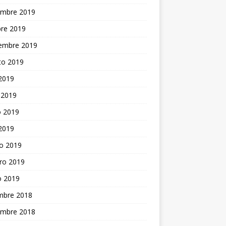
embre 2019
bre 2019
iembre 2019
to 2019
 2019
 2019
 2019
 2019
o 2019
ro 2019
o 2019
embre 2018
embre 2018