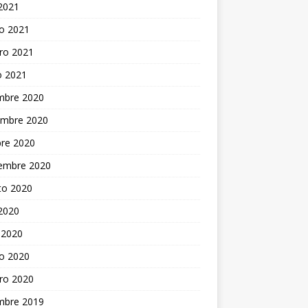
 2021
o 2021
ro 2021
o 2021
embre 2020
embre 2020
bre 2020
iembre 2020
to 2020
 2020
 2020
o 2020
ro 2020
embre 2019