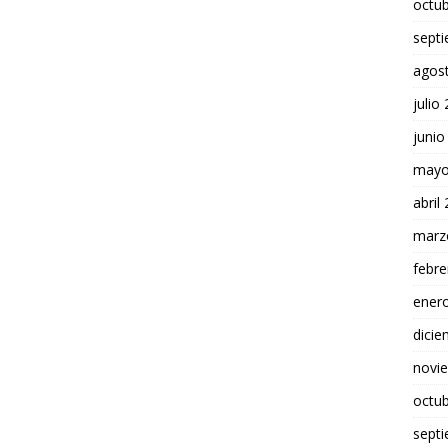
octu
sept
agos
julio
junio
mayo
abril
marz
febre
ener
dici
novi
octu
sept