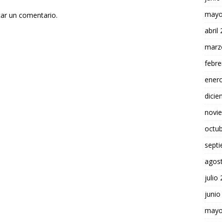
mayo
car un comentario.
abril
marz
febre
ener
dici
novi
octu
sept
agos
julio
junio
mayo