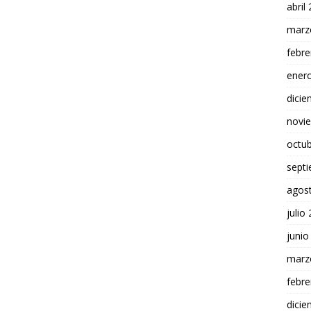
abril
marz
febre
ener
dici
novi
octu
sept
agos
julio
junio
marz
febre
dici