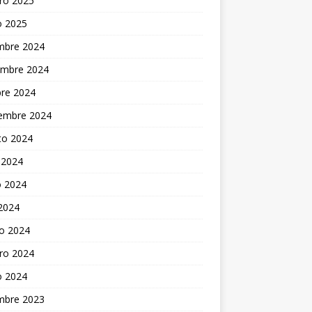
ro 2025
o 2025
embre 2024
embre 2024
bre 2024
iembre 2024
to 2024
 2024
 2024
 2024
o 2024
ro 2024
o 2024
embre 2023