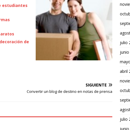
novi
 estudiantes
octu
ormas
sept
agos
baratos
decoración de
julio
junio
mayo
abril
novi
SIGUIENTE
octu
Convertir un blog de destino en notas de prensa
sept
agos
julio
junio