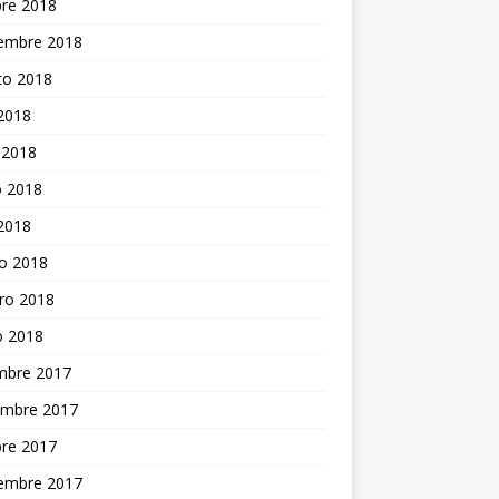
bre 2018
iembre 2018
to 2018
 2018
 2018
 2018
 2018
o 2018
ro 2018
o 2018
embre 2017
embre 2017
bre 2017
iembre 2017