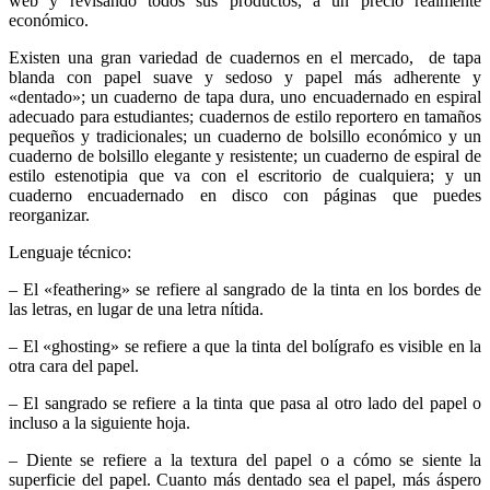
web y revisando todos sus productos, a un precio realmente
económico.
Existen una gran variedad de cuadernos en el mercado, de tapa
blanda con papel suave y sedoso y papel más adherente y
«dentado»; un cuaderno de tapa dura, uno encuadernado en espiral
adecuado para estudiantes; cuadernos de estilo reportero en tamaños
pequeños y tradicionales; un cuaderno de bolsillo económico y un
cuaderno de bolsillo elegante y resistente; un cuaderno de espiral de
estilo estenotipia que va con el escritorio de cualquiera; y un
cuaderno encuadernado en disco con páginas que puedes
reorganizar.
Lenguaje técnico:
– El «feathering» se refiere al sangrado de la tinta en los bordes de
las letras, en lugar de una letra nítida.
– El «ghosting» se refiere a que la tinta del bolígrafo es visible en la
otra cara del papel.
– El sangrado se refiere a la tinta que pasa al otro lado del papel o
incluso a la siguiente hoja.
– Diente se refiere a la textura del papel o a cómo se siente la
superficie del papel. Cuanto más dentado sea el papel, más áspero