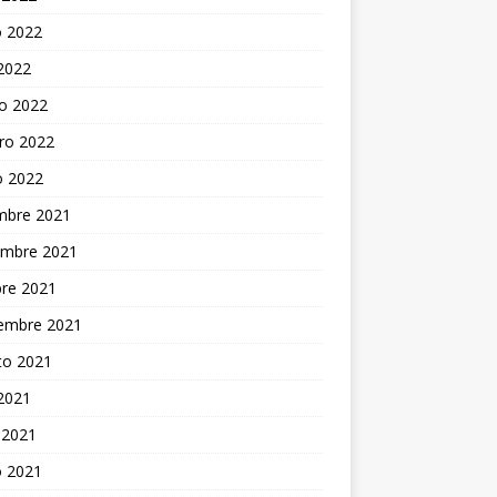
 2022
 2022
o 2022
ro 2022
o 2022
embre 2021
embre 2021
bre 2021
iembre 2021
to 2021
 2021
 2021
 2021