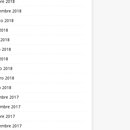
bre 2018
iembre 2018
to 2018
 2018
 2018
 2018
 2018
o 2018
ro 2018
o 2018
embre 2017
embre 2017
bre 2017
iembre 2017