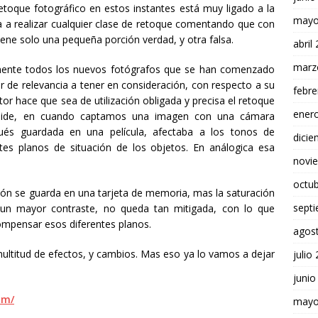
l retoque fotográfico en estos instantes está muy ligado a la
mayo
da a realizar cualquier clase de retoque comentando que con
iene solo una pequeña porción verdad, y otra falsa.
abril
marz
mente todos los nuevos fotógrafos que se han comenzado
or de relevancia a tener en consideración, con respecto a su
febre
tor hace que sea de utilización obligada y precisa el retoque
ener
reside, en cuando captamos una imagen con una cámara
pués guardada en una película, afectaba a los tonos de
dici
ntes planos de situación de los objetos. En análogica esa
novi
octu
ación se guarda en una tarjeta de memoria, mas la saturación
sept
n mayor contraste, no queda tan mitigada, con lo que
mpensar esos diferentes planos.
agos
titud de efectos, y cambios. Mas eso ya lo vamos a dejar
julio
junio
om/
mayo