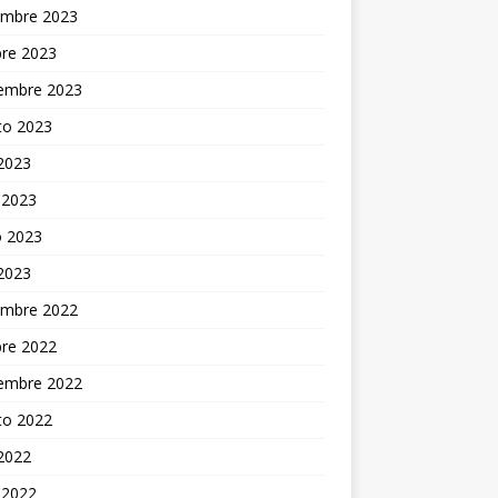
embre 2023
bre 2023
iembre 2023
to 2023
 2023
 2023
 2023
 2023
embre 2022
bre 2022
iembre 2022
to 2022
 2022
 2022