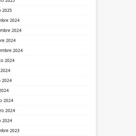
ro 2025
o 2025
embre 2024
embre 2024
bre 2024
iembre 2024
to 2024
 2024
 2024
 2024
o 2024
ro 2024
o 2024
embre 2023