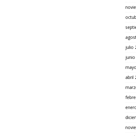
novi
octu
sept
agos
julio
junio
mayo
abril
marz
febre
ener
dici
novi