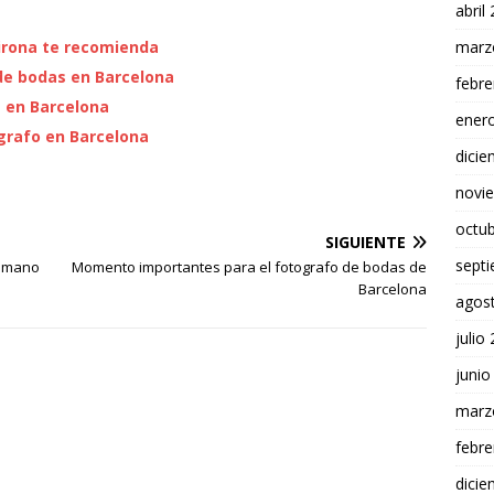
abril
marz
irona te recomienda
 de bodas en Barcelona
febre
s en Barcelona
ener
grafo en Barcelona
dici
novi
octu
SIGUIENTE
sept
a mano
Momento importantes para el fotografo de bodas de
Barcelona
agos
julio
junio
marz
febre
dici