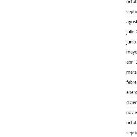
octu
sept
agos
julio
junio
mayo
abril
marz
febre
ener
dici
novi
octu
sept