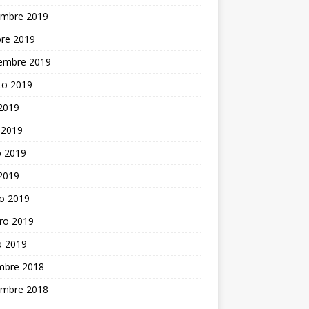
embre 2019
bre 2019
iembre 2019
to 2019
 2019
 2019
 2019
 2019
o 2019
ro 2019
o 2019
embre 2018
embre 2018