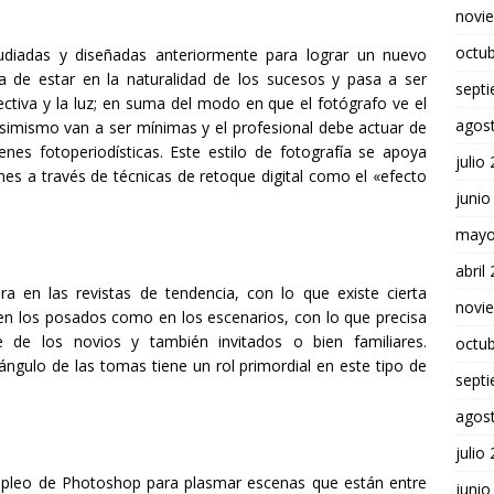
novi
octu
diadas y diseñadas anteriormente para lograr un nuevo
eja de estar en la naturalidad de los sucesos y pasa a ser
sept
ectiva y la luz; en suma del modo en que el fotógrafo ve el
agos
asimismo van a ser mínimas y el profesional debe actuar de
s fotoperiodísticas. Este estilo de fotografía se apoya
julio
es a través de técnicas de retoque digital como el «efecto
junio
mayo
abril
ira en las revistas de tendencia, con lo que existe cierta
novi
 en los posados como en los escenarios, con lo que precisa
 de los novios y también invitados o bien familiares.
octu
ángulo de las tomas tiene un rol primordial en este tipo de
sept
agos
julio
pleo de Photoshop para plasmar escenas que están entre
junio