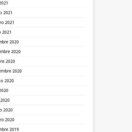
 2021
o 2021
ro 2021
o 2021
embre 2020
embre 2020
bre 2020
iembre 2020
to 2020
 2020
 2020
o 2020
ro 2020
embre 2019