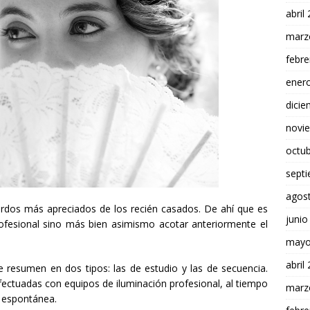
abril
marz
febre
ener
dici
novi
octu
sept
agos
erdos más apreciados de los recién casados. De ahí que es
junio
fesional sino más bien asimismo acotar anteriormente el
mayo
abril
 resumen en dos tipos: las de estudio y las de secuencia.
ectuadas con equipos de iluminación profesional, al tiempo
marz
 espontánea.