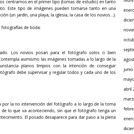
febre
nos centramos en el primer tipo (tomas de estudio) en tanto
nto. Este tipo de imágenes pueden tomarse tanto en una
ener
ón (un jardín, una playa, la iglesia, la casa de los novios…).
dici
fotografías de boda:
novi
octu
sept
do. Los novios posan para el fotógrafo solos o bien
Contempla asimismo las imágenes tomadas a lo largo de la
agos
cunstancia planos limpios con la intención de conseguir
junio
fotógrafo debe supervisar y regular todos y cada uno de los
mayo
abril
marz
a por la no intervención del fotógrafo a lo largo de la toma
febre
 de lo que va aconteciendo, sin que el fotógrafo tenga un
ontecimiento. El posado desaparece para dar paso a la plena
ener
dici